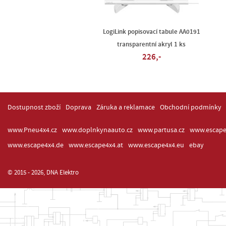
LogiLink popisovací tabule AA0191
transparentní akryl 1 ks
226,-
Dostupnost zboží
Doprava
Záruka a reklamace
Obchodní podmínky
www.Pneu4x4.cz
www.doplnkynaauto.cz
www.partusa.cz
www.escape
www.escape4x4.de
www.escape4x4.at
www.escape4x4.eu
ebay
© 2015 - 2026, DNA Elektro