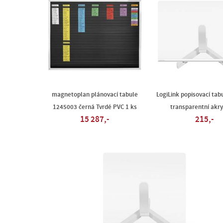
magnetoplan plánovací tabule
LogiLink popisovací ta
1245003 černá Tvrdé PVC 1 ks
transparentní akry
15 287,-
215,-