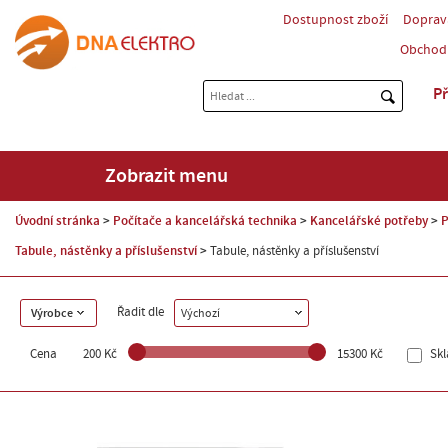
Dostupnost zboží
Doprav
Obchod
Př
Zobrazit menu
Úvodní stránka
Počítače a kancelářská technika
Kancelářské potřeby
P
Tabule, nástěnky a příslušenství
Tabule, nástěnky a příslušenství
Řadit dle
Výrobce
Výchozí
Cena
200 Kč
15300 Kč
Sk