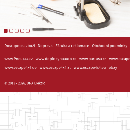
Dostupnost zboží
Doprava
Záruka a reklamace
Obchodní podmínky
www.Pneu4x4.cz
www.doplnkynaauto.cz
www.partusa.cz
www.escape
www.escape4x4.de
www.escape4x4.at
www.escape4x4.eu
ebay
© 2015 - 2026, DNA Elektro