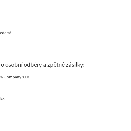
předem!
ro osobní odběry a zpětné zásilky:
RW Company s.r.o.
sko