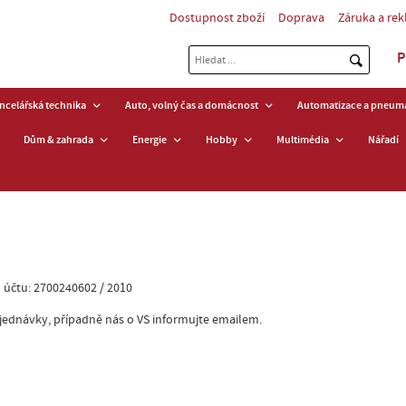
Dostupnost zboží
Doprava
Záruka a re
P
ancelářská technika
Auto, volný čas a domácnost
Automatizace a pneuma
Dům & zahrada
Energie
Hobby
Multimédia
Nářadí
o účtu: 2700240602 / 2010
objednávky, případně nás o VS informujte emailem.