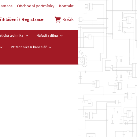
klamace
Obchodní podmínky
Kontakt
řihlášení / Registrace
Košík
tická technika
Nářadí a dílna
PC technika & kancelář