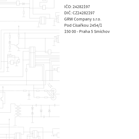
IČO: 24282197
DIČ: CZ24282197
GRW Company s.r.o.
Pod Císařkou 2454/1
150 00 - Praha 5 Smíchov