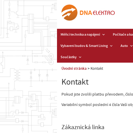
Měřicí technika a napájení
Počítače a k
Vybavení budov & Smart Living
Auto
Součástky
Úvodní stránka
Kontakt
Kontakt
Pokud jste zvolili platbu převodem, čísl
Variabilní symbol poslední 4 čísla Vaší 
Zákaznická linka