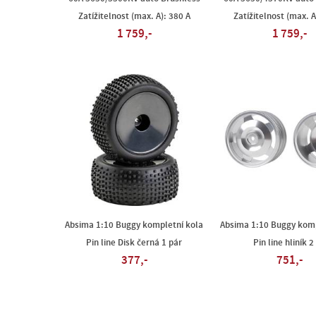
Zatížitelnost (max. A): 380 A
Zatížitelnost (max. A
1 759,-
1 759,-
Absima 1:10 Buggy kompletní kola
Absima 1:10 Buggy komp
Pin line Disk černá 1 pár
Pin line hliník 2
377,-
751,-