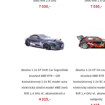
(4x4) RtR 2,4 GHz
(4x4) RtR 2,4 G
7 030,-
7 030,-
Absima 1:10 EP Drift Car SupraSlide
Absima 1:10 EP On-ro
brushed 4WD RTR + Gift
brushed 4WD RTR +
komutátorový 1:10 RC model auta
komutátorový 1:10 RC 
elektrický silniční model 4WD (4x4)
elektrický silniční mode
RtR 2,4 GHz vč. akumulátorů a
RtR 2,4 GHz vč. akum
4 325,-
nabíječky