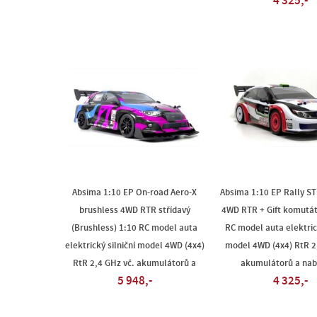
4 325,-
Absima 1:10 EP On-road Aero-X
Absima 1:10 EP Rally ST
brushless 4WD RTR střídavý
4WD RTR + Gift komutát
(Brushless) 1:10 RC model auta
RC model auta elektrick
elektrický silniční model 4WD (4x4)
model 4WD (4x4) RtR 2
RtR 2,4 GHz vč. akumulátorů a
akumulátorů a nab
5 948,-
4 325,-