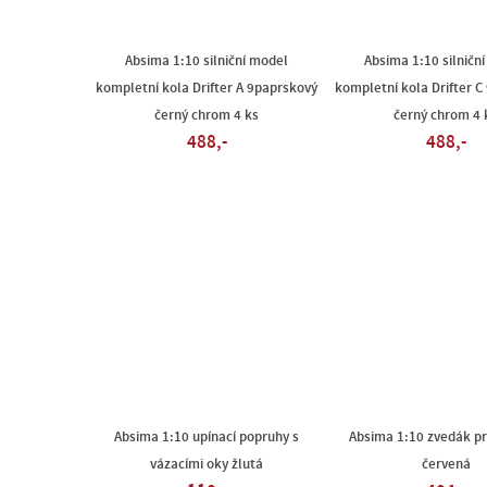
Absima 1:10 silniční model
Absima 1:10 silničn
kompletní kola Drifter A 9paprskový
kompletní kola Drifter C
černý chrom 4 ks
černý chrom 4 
488,-
488,-
Absima 1:10 upínací popruhy s
Absima 1:10 zvedák p
vázacími oky žlutá
červená