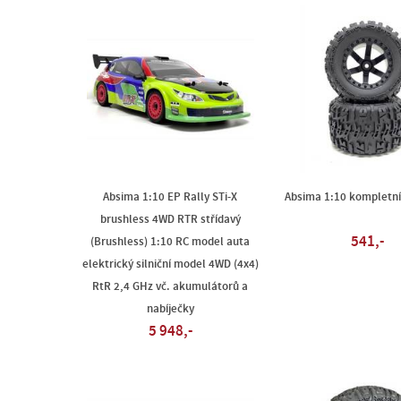
Absima 1:10 EP Rally STi-X
Absima 1:10 kompletní
brushless 4WD RTR střídavý
541,-
(Brushless) 1:10 RC model auta
elektrický silniční model 4WD (4x4)
RtR 2,4 GHz vč. akumulátorů a
nabíječky
5 948,-