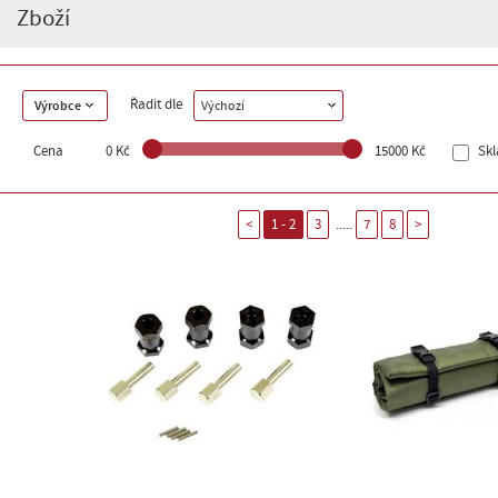
Zboží
Řadit dle
Výrobce
Výchozí
Cena
0 Kč
15000 Kč
Sk
.....
<
1 - 2
3
7
8
>