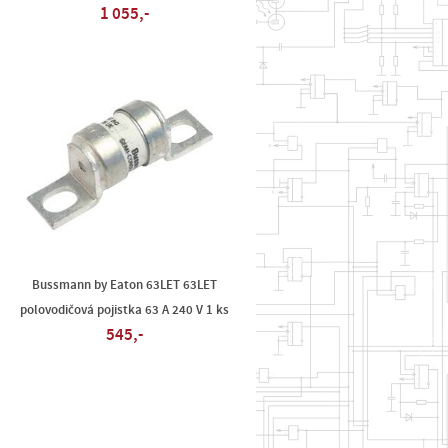
1 055,-
Bussmann by Eaton 63LET 63LET
polovodičová pojistka 63 A 240 V 1 ks
545,-