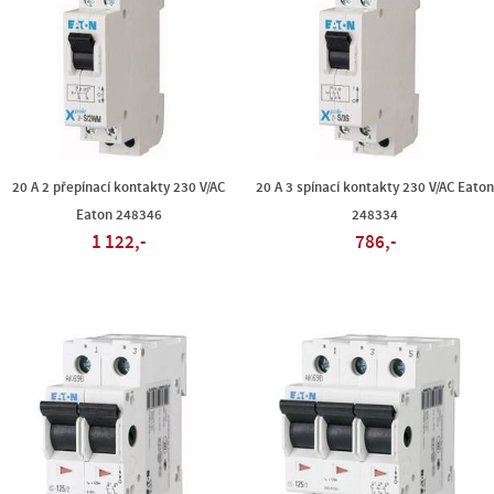
20 A 2 přepínací kontakty 230 V/AC
20 A 3 spínací kontakty 230 V/AC Eato
Eaton 248346
248334
1 122,-
786,-