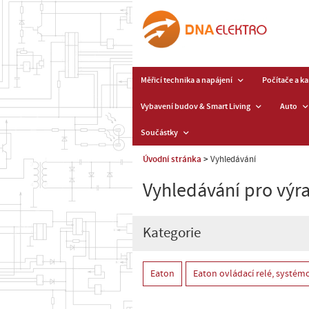
Měřicí technika a napájení
Počítače a k
Vybavení budov & Smart Living
Auto
Součástky
Úvodní stránka
Vyhledávání
Vyhledávání pro výra
Kategorie
Eaton
Eaton ovládací relé, systémo