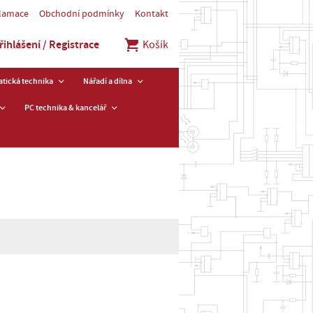
klamace
Obchodní podmínky
Kontakt
řihlášení / Registrace
Košík
tická technika
Nářadí a dílna
PC technika & kancelář