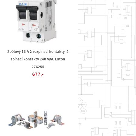
n
2pólový 16 A 2 rozpínací kontakty, 2
spínací kontakty 240 V/AC Eaton
276255
677,-