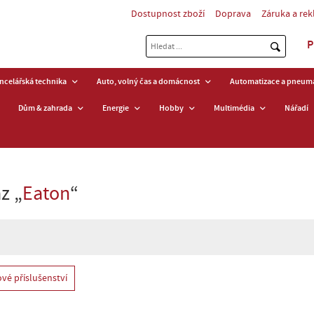
Dostupnost zboží
Doprava
Záruka a re
P
ancelářská technika
Auto, volný čas a domácnost
Automatizace a pneuma
Dům & zahrada
Energie
Hobby
Multimédia
Nářadí
z „
Eaton
“
vé příslušenství