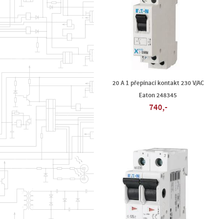
20 A 1 přepínací kontakt 230 V/AC
Eaton 248345
740,-