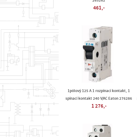
265262
461,-
1pólový 125 A 1 rozpínací kontakt, 1
spínací kontakt 240 V/AC Eaton 276286
1 276,-