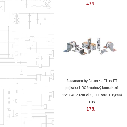
436,-
Bussmann by Eaton 40 ET 40 ET
pojistka HRC šroubový kontaktní
prvek 40 A 690 V/AC, 500 V/DC F rychlá
1 ks
178,-