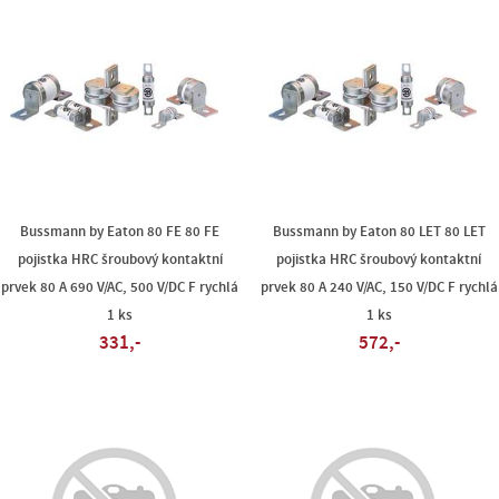
Bussmann by Eaton 80 FE 80 FE
Bussmann by Eaton 80 LET 80 LET
pojistka HRC šroubový kontaktní
pojistka HRC šroubový kontaktní
prvek 80 A 690 V/AC, 500 V/DC F rychlá
prvek 80 A 240 V/AC, 150 V/DC F rychlá
1 ks
1 ks
331,-
572,-