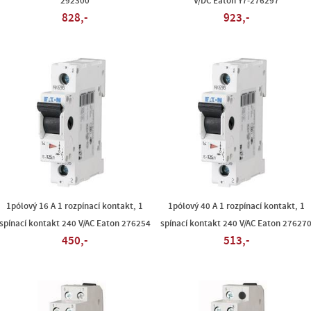
292300
V/DC Eaton Y7-276297
828,-
923,-
1pólový 16 A 1 rozpínací kontakt, 1
1pólový 40 A 1 rozpínací kontakt, 1
spínací kontakt 240 V/AC Eaton 276254
spínací kontakt 240 V/AC Eaton 27627
450,-
513,-