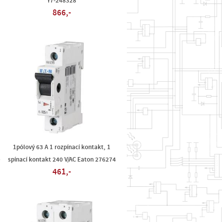
Y7-248328
866,-
1pólový 63 A 1 rozpínací kontakt, 1
0
spínací kontakt 240 V/AC Eaton 276274
461,-