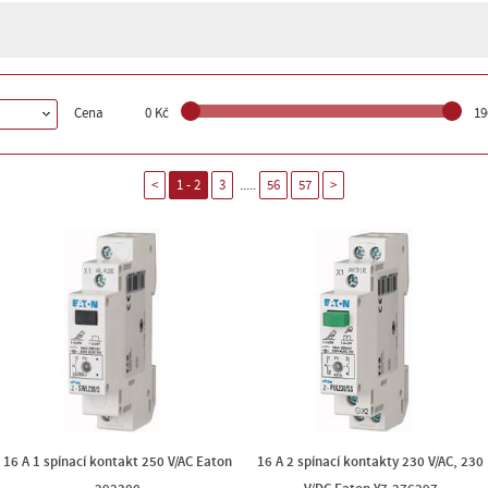
Cena
0 Kč
19
.....
<
1 - 2
3
56
57
>
16 A 1 spínací kontakt 250 V/AC Eaton
16 A 2 spínací kontakty 230 V/AC, 230