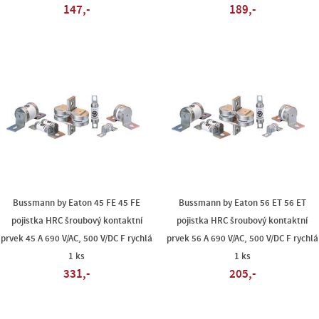
147,-
189,-
Bussmann by Eaton 45 FE 45 FE
Bussmann by Eaton 56 ET 56 ET
pojistka HRC šroubový kontaktní
pojistka HRC šroubový kontaktní
prvek 45 A 690 V/AC, 500 V/DC F rychlá
prvek 56 A 690 V/AC, 500 V/DC F rychlá
1 ks
1 ks
331,-
205,-