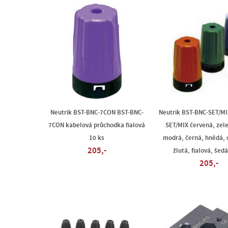
Neutrik BST-BNC-7CON BST-BNC-
Neutrik BST-BNC-SET/MI
7CON kabelová průchodka fialová
SET/MIX červená, zele
10 ks
modrá, černá, hnědá, 
205,-
žlutá, fialová, šedá
205,-