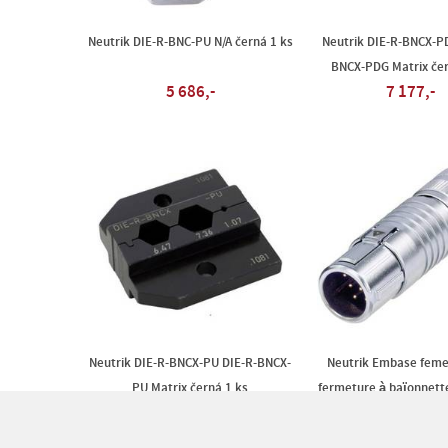
Neutrik DIE-R-BNC-PU N/A černá 1 ks
Neutrik DIE-R-BNCX-P
BNCX-PDG Matrix čer
5 686,-
7 177,-
Neutrik DIE-R-BNCX-PU DIE-R-BNCX-
Neutrik Embase feme
PU Matrix černá 1 ks
fermeture à baïonnet
4 604,-
kulatý faston, 1
625,-