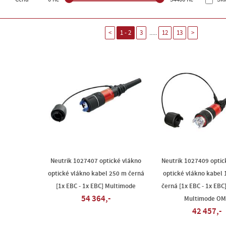
.....
<
1 - 2
3
12
13
>
Neutrik 1027407 optické vlákno
Neutrik 1027409 optic
optické vlákno kabel 250 m černá
optické vlákno kabel
[1x EBC - 1x EBC] Multimode
černá [1x EBC - 1x EBC
54 364,-
Multimode O
42 457,-