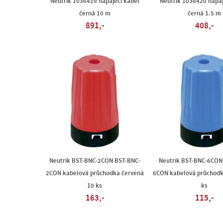
Neutrik 1036419 napájecí kabel
Neutrik 1036420 napáj
černá 10 m
černá 1.5 m
891,-
408,-
Neutrik BST-BNC-2CON BST-BNC-
Neutrik BST-BNC-6CON
2CON kabelová průchodka červená
6CON kabelová průchod
10 ks
ks
163,-
115,-