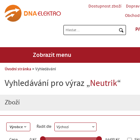
Dostupnost zboží
Doprav
Obchod
Př
Zobrazit menu
Úvodní stránka
Vyhledávání
Vyhledávání pro výraz „
Neutrik
“
Zboží
Řadit dle
Výrobce
Výchozí
Cena
0 Kč
54400 Kč
Sk