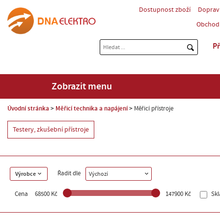
Dostupnost zboží
Doprav
Obchod
Př
Zobrazit menu
Úvodní stránka
Měřicí technika a napájení
Měřicí přístroje
Testery, zkušební přístroje
Řadit dle
Výrobce
Výchozí
Cena
68500 Kč
147900 Kč
Sk