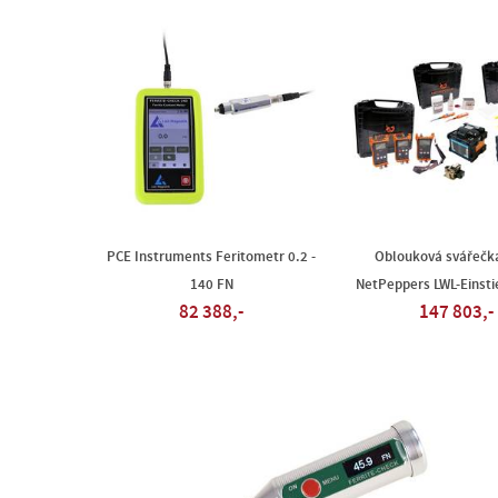
PCE Instruments Feritometr 0.2 -
Oblouková svářečk
140 FN
NetPeppers LWL-Einstie
82 388,-
147 803,-