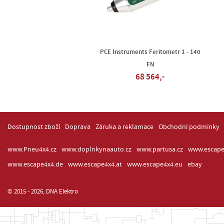
PCE Instruments Feritometr 1 - 140
FN
68 564,-
Dostupnost zboží
Doprava
Záruka a reklamace
Obchodní podmínky
www.Pneu4x4.cz
www.doplnkynaauto.cz
www.partusa.cz
www.escape
www.escape4x4.de
www.escape4x4.at
www.escape4x4.eu
ebay
© 2015 - 2026, DNA Elektro