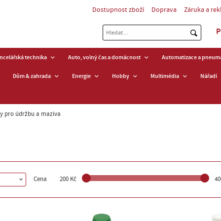
Dostupnost zboží
Doprava
Záruka a re
P
ancelářská technika
Auto, volný čas a domácnost
Automatizace a pneuma
Dům & zahrada
Energie
Hobby
Multimédia
Nářadí
ky pro údržbu a maziva
Cena
200 Kč
40