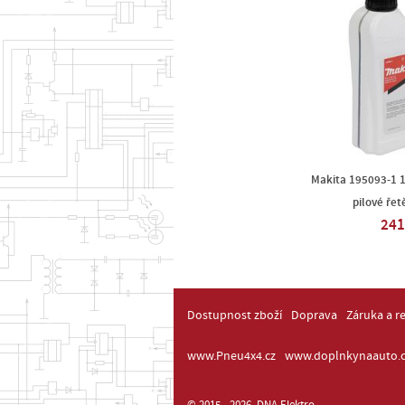
Makita 195093-1 1
pilové řet
241
Dostupnost zboží
Doprava
Záruka a r
www.Pneu4x4.cz
www.doplnkynaauto.c