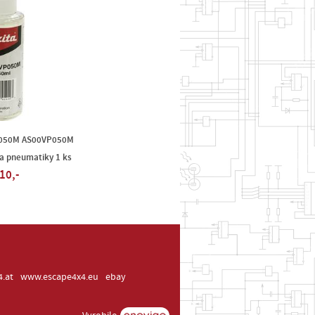
P050M AS00VP050M
na pneumatiky 1 ks
10,-
.at
www.escape4x4.eu
ebay