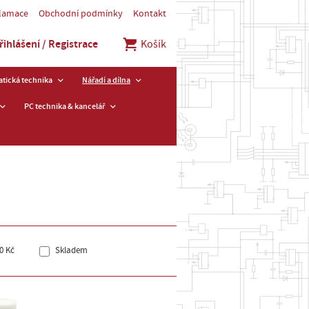
klamace
Obchodní podmínky
Kontakt
řihlášení / Registrace
Košík
tická technika
Nářadí a dílna
PC technika & kancelář
0 Kč
Skladem