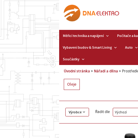
Měřicí technika a napájení
Počítače a k
Vybavení budov & Smart Living
Auto
Součástky
Úvodní stránka
Nářadí a dílna
Prostřed
Oleje
Řadit dle
Výrobce
Výchozí