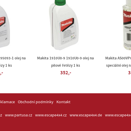
95093-1 olej na
Makita 1910U0-9 1910U0-9 olej na
Makita AS00V
ězy 1 ks
pilové řetězy 1 ks
speciální olej 
,-
352,-
3
eklamace
Obchodní podmínky
Kontakt
z
www.partusa.cz
www.escape4x4.cz
www.escape4x4.de
www.escape4x4