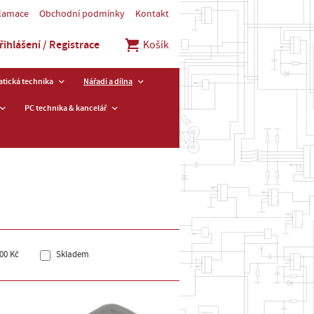
klamace
Obchodní podmínky
Kontakt
řihlášení / Registrace
Košík
tická technika
Nářadí a dílna
PC technika & kancelář
00 Kč
Skladem