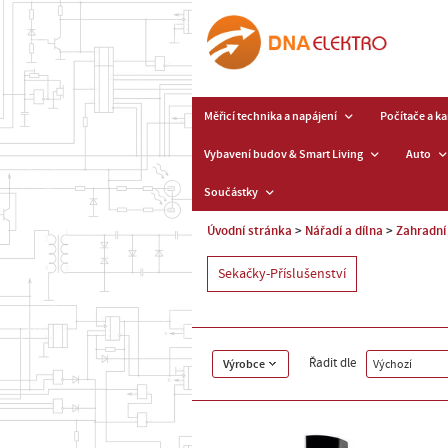
Měřicí technika a napájení
Počítače a k
Vybavení budov & Smart Living
Auto
Součástky
Úvodní stránka
Nářadí a dílna
Zahradní
Sekačky-Příslušenství
Řadit dle
Výrobce
Výchozí