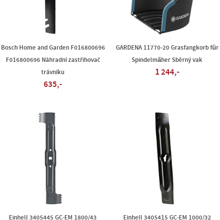
Bosch Home and Garden F016800696
GARDENA 11770-20 Grasfangkorb für
F016800696 Náhradní zastřihovač
Spindelmäher Sběrný vak
1 244,-
trávníku
635,-
Einhell 3405445 GC-EM 1800/43
Einhell 3405415 GC-EM 1000/32