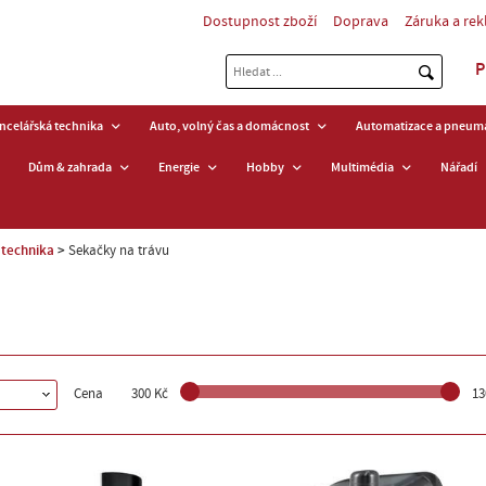
Dostupnost zboží
Doprava
Záruka a re
P
ancelářská technika
Auto, volný čas a domácnost
Automatizace a pneuma
Dům & zahrada
Energie
Hobby
Multimédia
Nářadí
 technika
Sekačky na trávu
Cena
300 Kč
13