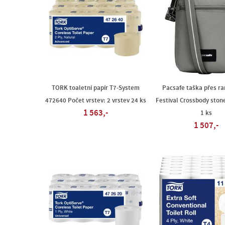
TORK toaletní papír T7-System
Pacsafe taška přes r
472640 Počet vrstev: 2 vrstev 24 ks
Festival Crossbody sto
1 563,-
1 ks
1 507,-