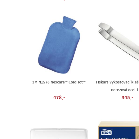
3M N1576 Nexcare™ ColdHot™
Fiskars Vykosťovací kle
nerezová ocel 1
478,-
345,-