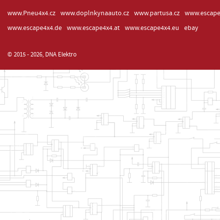
www.Pneu4x4.cz
www.doplnkynaauto.cz
www.partusa.cz
www.escape
www.escape4x4.de
www.escape4x4.at
www.escape4x4.eu
ebay
© 2015 - 2026, DNA Elektro