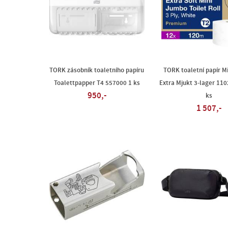
TORK zásobník toaletního papíru
TORK toaletní papír M
Toalettpapper T4 557000 1 ks
Extra Mjukt 3-lager 110
950,-
ks
1 507,-