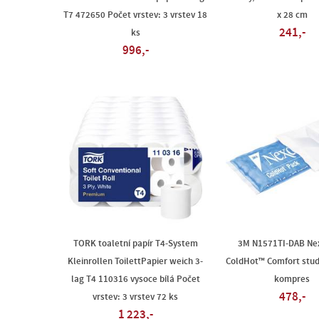
T7 472650 Počet vrstev: 3 vrstev 18
x 28 cm
241,-
ks
996,-
TORK toaletní papír T4-System
3M N1571TI-DAB Ne
Kleinrollen ToilettPapier weich 3-
ColdHot™ Comfort stud
lag T4 110316 vysoce bílá Počet
kompres
478,-
vrstev: 3 vrstev 72 ks
1 223,-