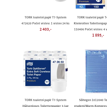
TORK toaletní papír T7-System
TORK toaletní papír 
472620 Počet vrstev: 1 vrstev 24 ks
Kleinrollen Toilettenpap
2 403,-
110406 Počet vrstev: 4 v
1 895,-
TORK toaletní papír T7-System
Söhngen 1012040 T
Hülsenloses Toilettenpapier 3-lag
studený/Warm-Kompress