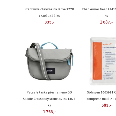
Stahlwille otevírák na láhve 777B
Urban Armor Gear 9841
77301021 1 ks
ks
335,-
1 087,-
Pacsafe taška přes rameno GO
Söhngen 1003991 Ch
Saddle Crossbody stone 35140146 1
komprese malá 21 x
583,-
ks
1 763,-