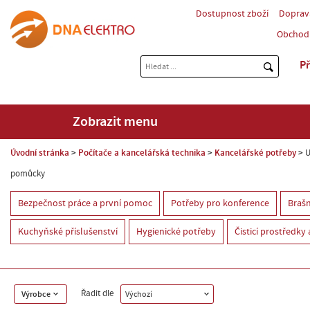
Dostupnost zboží
Doprav
Obchod
Př
Zobrazit menu
Úvodní stránka
Počítače a kancelářská technika
Kancelářské potřeby
U
pomůcky
Bezpečnost práce a první pomoc
Potřeby pro konference
Brašn
Kuchyňské příslušenství
Hygienické potřeby
Čisticí prostředky a
Řadit dle
Výrobce
Výchozí