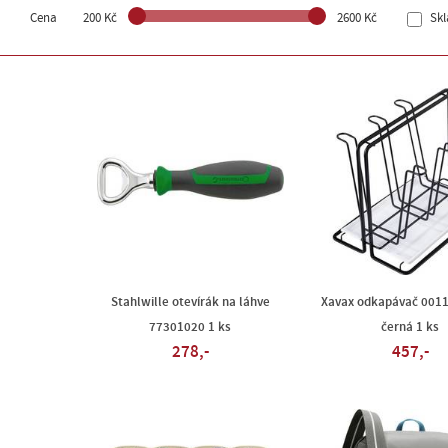
Cena
200 Kč
2600 Kč
Sk
Stahlwille otevírák na láhve
Xavax odkapávač 001
77301020 1 ks
černá 1 ks
278,-
457,-