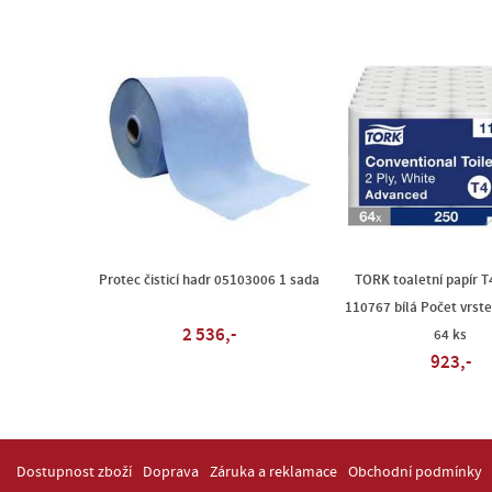
Protec čisticí hadr 05103006 1 sada
TORK toaletní papír 
110767 bílá Počet vrste
2 536,-
64 ks
923,-
Dostupnost zboží
Doprava
Záruka a reklamace
Obchodní podmínky