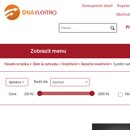
Dostupnost zboží
Doprav
Obchod
Př
Zobrazit menu
Úvodní stránka
Dům & zahrada
Osvětlení
Vánoční osvětlení
Systém svě
Řadit dle
Výrobce
Výchozí
Cena
200 Kč
1800 Kč
Sk