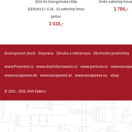
V/50 Hz Energetická třída
řetěz světelný řetez
1 780,-
(EEK2021): G (A - G) světelný řetez
jantar
1 028,-
Dostupnost zboží
Doprava
Záruka a reklamace
Obchodní podmínky
www.Pneu4x4.cz
www.doplnkynaauto.cz
www.partusa.cz
www.escape
www.escape4x4.de
www.escape4x4.at
www.escape4x4.eu
ebay
© 2015 - 2026, DNA Elektro