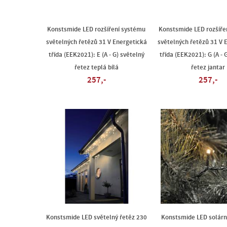
Konstsmide LED rozšíření systému
Konstsmide LED rozšíře
světelných řetězů 31 V Energetická
světelných řetězů 31 V 
třída (EEK2021): E (A - G) světelný
třída (EEK2021): G (A - 
řetez teplá bílá
řetez jantar
257,-
257,-
Konstsmide LED světelný řetěz 230
Konstsmide LED solárn