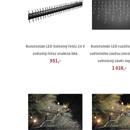
Konstsmide LED Světelný řetěz 24 V
Konstsmide LED rozšíře
světelný řetez studená bílá
světelného závěsu zmrzl
551,-
světelený závěs tep
1 028,-