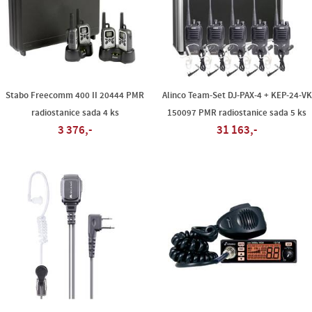
Stabo Freecomm 400 II 20444 PMR
Alinco Team-Set DJ-PAX-4 + KEP-24-VK
radiostanice sada 4 ks
150097 PMR radiostanice sada 5 ks
3 376,-
31 163,-