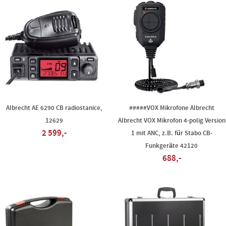
Albrecht AE 6290 CB radiostanice,
#####VOX Mikrofone Albrecht
12629
Albrecht VOX Mikrofon 4-polig Version
2 599,-
1 mit ANC, z.B. für Stabo CB-
Funkgeräte 42120
688,-