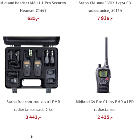
Midland headset MA 31-L Pro Security
Stabo XM 3008E VOX 12/24 CB
Headset C1497
radiostanice, 30119
635,-
7 916,-
Stabo freecom 700 20701 PMR
Midland G9 Pro C1385 PMR a LPD
radiostanice sada 2 ks
radiostanice
3 443,-
2 435,-