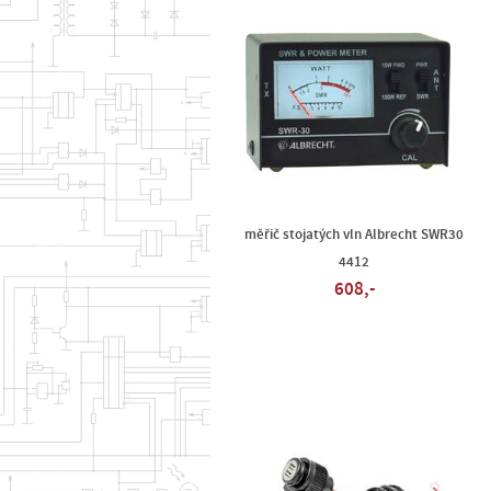
měřič stojatých vln Albrecht SWR30
4412
608,-