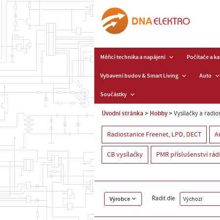
Měřicí technika a napájení
Počítače a k
Vybavení budov & Smart Living
Auto
Součástky
Úvodní stránka
Hobby
Vysílačky a radio
Radiostanice Freenet, LPD, DECT
A
CB vysílačky
PMR příslušenství rád
Řadit dle
Výrobce
Výchozí