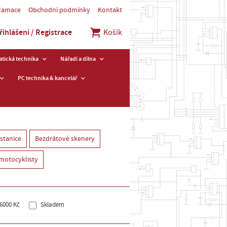
klamace
Obchodní podmínky
Kontakt
řihlášení / Registrace
Košík
tická technika
Nářadí a dílna
PC technika & kancelář
stanice
Bezdrátové skenery
 motocyklisty
6000 Kč
Skladem