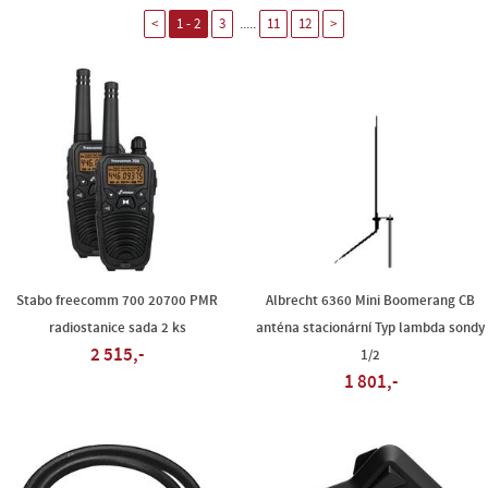
.....
<
1 - 2
3
11
12
>
Stabo freecomm 700 20700 PMR
Albrecht 6360 Mini Boomerang CB
radiostanice sada 2 ks
anténa stacionární Typ lambda sondy
2 515,-
1/2
1 801,-