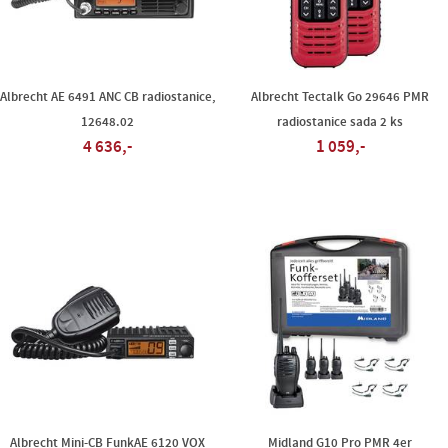
Albrecht AE 6491 ANC CB radiostanice,
Albrecht Tectalk Go 29646 PMR
12648.02
radiostanice sada 2 ks
4 636,-
1 059,-
Albrecht Mini-CB FunkAE 6120 VOX
Midland G10 Pro PMR 4er