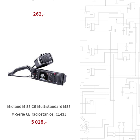
262,-
-
Midland M 88 CB Multistandard M88
M-Serie CB radiostanice, C1435
5 028,-