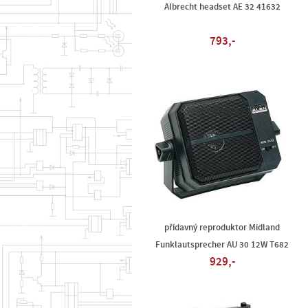
Albrecht headset AE 32 41632
793,-
přídavný reproduktor Midland
Funklautsprecher AU 30 12W T682
929,-