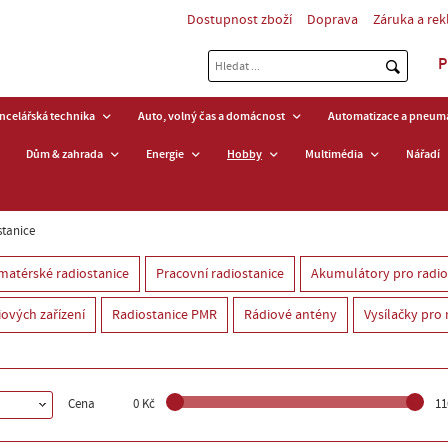
Dostupnost zboží
Doprava
Záruka a re
P
ancelářská technika
Auto, volný čas a domácnost
Automatizace a pneuma
Dům & zahrada
Energie
Hobby
Multimédia
Nářadí
stanice
matérské radiostanice
Pracovní radiostanice
Akumulátory pro radio
iových zařízení
Radiostanice PMR
Rádiové antény
Vysílačky pro
Cena
0 Kč
11