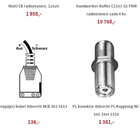
Multi CB radiostanice, 12620
Handwerker-Koffer C1107.S2 PMR
1 958,-
radiostanice sada 4 ks
10 768,-
napájecí kabel Albrecht NCB 303 5813
PL konektor Albrecht PL-Kupplung NC
565 10er 5310
136,-
1 381,-