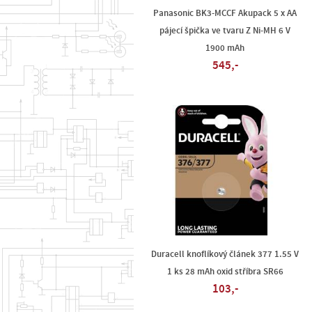
Panasonic BK3-MCCF Akupack 5 x AA
pájecí špička ve tvaru Z Ni-MH 6 V
1900 mAh
545,-
Duracell knoflíkový článek 377 1.55 V
1 ks 28 mAh oxid stříbra SR66
103,-