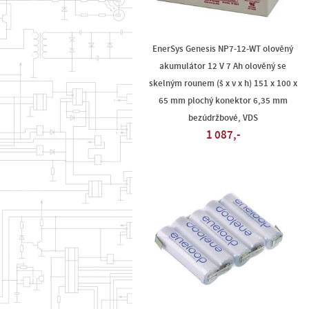
EnerSys Genesis NP7-12-WT olověný
akumulátor 12 V 7 Ah olověný se
skelným rounem (š x v x h) 151 x 100 x
65 mm plochý konektor 6,35 mm
bezúdržbové, VDS
1 087,-