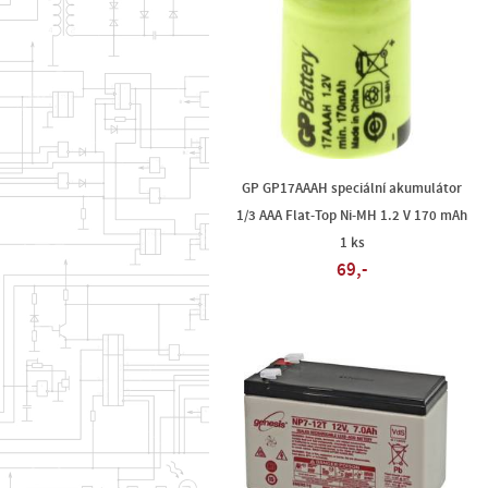
GP GP17AAAH speciální akumulátor
1/3 AAA Flat-Top Ni-MH 1.2 V 170 mAh
1 ks
69,-