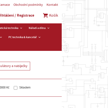
klamace
Obchodní podmínky
Kontakt
řihlášení / Registrace
Košík
tická technika
Nářadí a dílna
PC technika & kancelář
mulátory a nabíječky
0000 Kč
Skladem