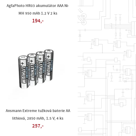
AgfaPhoto HR03 akumulátor AAA Ni-
MH 950 mAh 1.2 V 2 ks
194,-
Ansmann Extreme tužková baterie AA
lithiová, 2850 mAh, 1.5 V, 4 ks
257,-