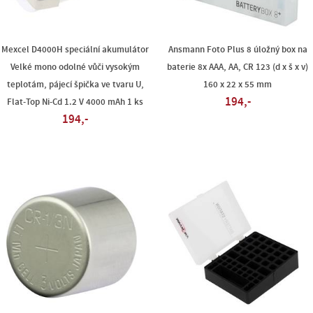
Mexcel D4000H speciální akumulátor
Ansmann Foto Plus 8 úložný box na
Velké mono odolné vůči vysokým
baterie 8x AAA, AA, CR 123 (d x š x v)
teplotám, pájecí špička ve tvaru U,
160 x 22 x 55 mm
194,-
Flat-Top Ni-Cd 1.2 V 4000 mAh 1 ks
194,-