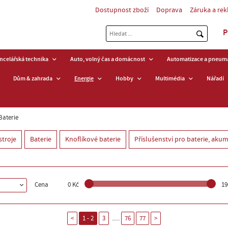
Dostupnost zboží
Doprava
Záruka a re
P
ancelářská technika
Auto, volný čas a domácnost
Automatizace a pneuma
Dům & zahrada
Energie
Hobby
Multimédia
Nářadí
Baterie
stroje
Baterie
Knoflíkové baterie
Příslušenství pro baterie, aku
Cena
0 Kč
19
.....
<
1 - 2
3
76
77
>