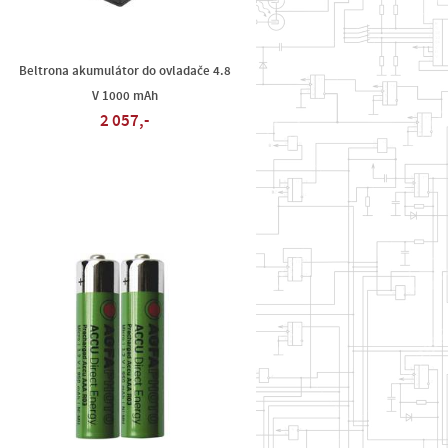
Beltrona akumulátor do ovladače 4.8
V 1000 mAh
2 057,-