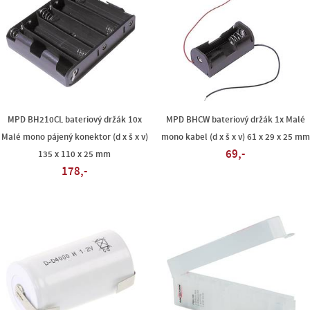
MPD BH210CL bateriový držák 10x
MPD BHCW bateriový držák 1x Malé
Malé mono pájený konektor (d x š x v)
mono kabel (d x š x v) 61 x 29 x 25 mm
69,-
135 x 110 x 25 mm
178,-