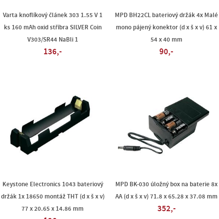
Varta knoflíkový článek 303 1.55 V 1
MPD BH22CL bateriový držák 4x Malé
ks 160 mAh oxid stříbra SILVER Coin
mono pájený konektor (d x š x v) 61 x
V303/SR44 NaBli 1
54 x 40 mm
136,-
90,-
Keystone Electronics 1043 bateriový
MPD BK-030 úložný box na baterie 8x
držák 1x 18650 montáž THT (d x š x v)
AA (d x š x v) 71.8 x 65.28 x 37.08 mm
352,-
77 x 20.65 x 14.86 mm