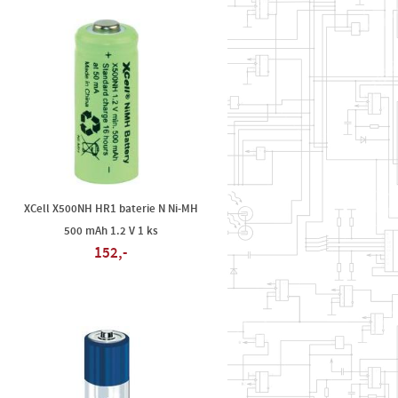
XCell X500NH HR1 baterie N Ni-MH
500 mAh 1.2 V 1 ks
152,-