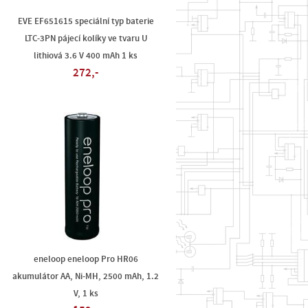
EVE EF651615 speciální typ baterie
LTC-3PN pájecí kolíky ve tvaru U
lithiová 3.6 V 400 mAh 1 ks
272,-
eneloop eneloop Pro HR06
akumulátor AA, Ni-MH, 2500 mAh, 1.2
V, 1 ks