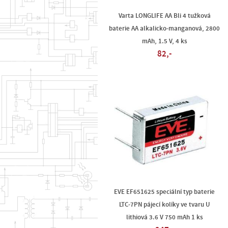
Varta LONGLIFE AA Bli 4 tužková
baterie AA alkalicko-manganová, 2800
mAh, 1.5 V, 4 ks
82,-
EVE EF651625 speciální typ baterie
LTC-7PN pájecí kolíky ve tvaru U
lithiová 3.6 V 750 mAh 1 ks