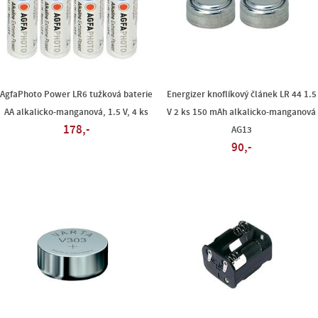
AgfaPhoto Power LR6 tužková baterie
Energizer knoflíkový článek LR 44 1.5
AA alkalicko-manganová, 1.5 V, 4 ks
V 2 ks 150 mAh alkalicko-manganová
178,-
AG13
90,-