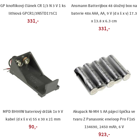
GP knoflíkový článek CR 1/3 N 3 V 1 ks
Ansmann Batterijbox 48 úložný box na
lithiová GPCR1/3NSTD175C1
baterie 48x AAA, AA, 9 V (d x š x v) 17.3
331,-
x 13.8 x 6.3 cm
331,-
MPD BH9VW bateriový držák 1x 9 V
Akupack Ni-MH 5 AA pájecí špička ve
kabel (d x š x v) 55 x 30 x 21 mm
tvaru Z Panasonic eneloop Pro F1x5
90,-
134690, 2450 mAh, 6 V
923,-