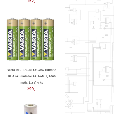
152,-
Varta RECH.AC.RECYC.AA2100mAh
BLI4 akumulátor AA, Ni-MH, 2000
mAh, 1.2 V, 4 ks
299,-