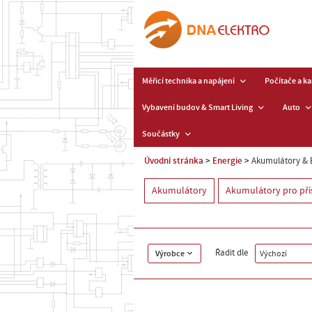
Měřicí technika a napájení
Počítače a k
Vybavení budov & Smart Living
Auto
Součástky
Úvodní stránka
Energie
Akumulátory & 
Akumulátory
Akumulátory pro pří
Řadit dle
Výrobce
Výchozí