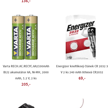
136,-
Varta RECH.AC.RECYC.AA2100mAh
Energizer knoflíkový článek CR 2032 3
BLI2 akumulátor AA, Ni-MH, 2000
V 2 ks 240 mAh lithiová CR2032
69,-
mAh, 1.2 V, 2 ks
205,-