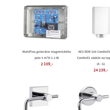
MultiPlus generátor magnetického
AEG DEM 100 ComforE
pole 5 m³/h 1.2 W
ComforEL nádrže na tep
2 109,-
(A - G)
24 239,-