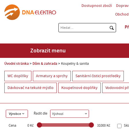
Dostupnost zboží
Doprav
Obchod
Př
Zobrazit menu
Úvodní stránka
Dům & zahrada
Koupelny & sanita
WC doplňky
Armatury a sprchy
Sanitární čisticí prostředky
Dávkovač na tekuté mýdlo
Koupelnové doplňky
Vodovodní př
Řadit dle
Výrobce
Výchozí
Cena
0 Kč
31000 Kč
Sk