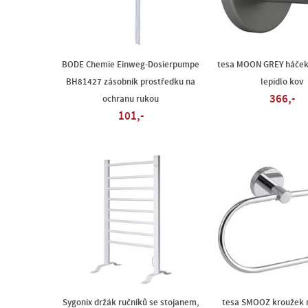
BODE Chemie Einweg-Dosierpumpe
tesa MOON GREY háček 
BH81427 zásobník prostředku na
lepidlo kov
366,-
ochranu rukou
101,-
Sygonix držák ručníků se stojanem,
tesa SMOOZ kroužek n