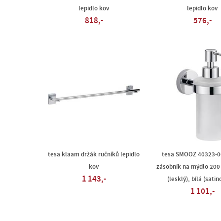
lepidlo kov
lepidlo kov
818,-
576,-
tesa klaam držák ručníků lepidlo
tesa SMOOZ 40323-0
kov
zásobník na mýdlo 200
1 143,-
(lesklý), bílá (sati
1 101,-