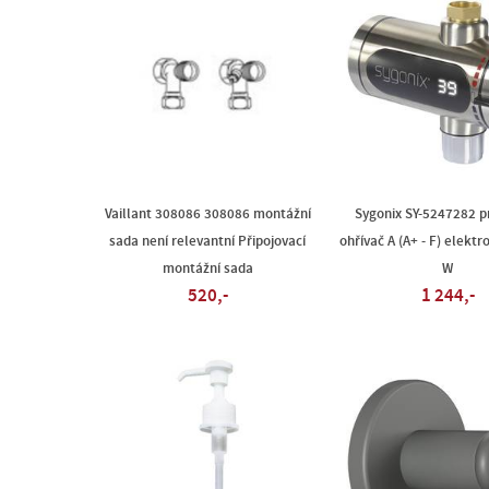
Vaillant 308086 308086 montážní
Sygonix SY-5247282 p
sada není relevantní Připojovací
ohřívač A (A+ - F) elekt
montážní sada
W
520,-
1 244,-