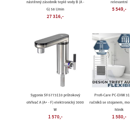
nástěnný zásobník teplé vody B (A -
relevantní
5 549,-
G) 58 l/min
27 316,-
Sygonix SY-5773110 průtokový
Profi-Care PC-EHW 31
ohřívač A (A+ - F) elektronický 3000
ručníků se stojanem, mo
W
hliník
1 570,-
1 580,-