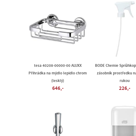
tesa 40208-00000-00 ALUXX
BODE Chemie Sprühkop
Přihrádka na mýdlo lepidlo chrom
zásobník prostředku n
(lesklý)
rukou
646,-
226,-