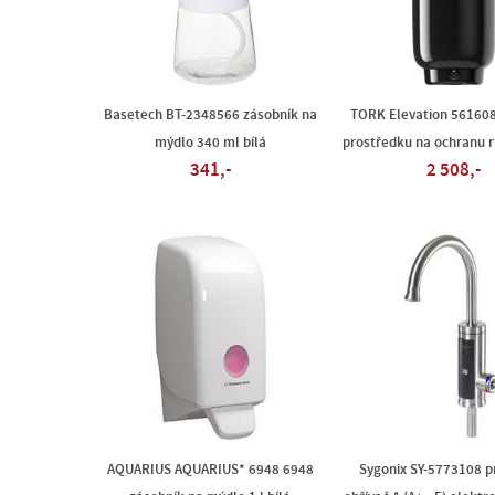
Basetech BT-2348566 zásobník na
TORK Elevation 561608
mýdlo 340 ml bílá
prostředku na ochranu 
341,-
2 508,-
AQUARIUS AQUARIUS* 6948 6948
Sygonix SY-5773108 p