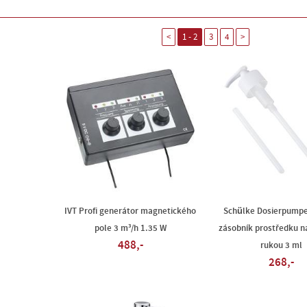
<
1 - 2
3
4
>
IVT Profi generátor magnetického
Schülke Dosierpump
pole 3 m³/h 1.35 W
zásobník prostředku n
488,-
rukou 3 ml
268,-