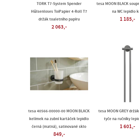
TORK T7-System Spender
tesa MOON BLACK soupr
Hülsenloses ToiPapier 4-Roll T7
na WC lepidlo k
1 185,-
držák toaletního papíru
2 063,-
tesa 40566-00000-00 MOON BLACK
tesa MOON GREY držák 
kelímek na zubní kartáček lepidlo
tyče na ručníky lepi
1 601,-
černá (matná), satinované sklo
849,-