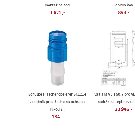
montáž na zeď
lepidlo kov
1 622,-
898,-
Schülke Flaschendosierer SC1214
Vaillant VEH 50/7 pro V
zásobník prostředku na ochranu
nádrže na teplou vodu 
20 946,-
rukou 2 l
184,-