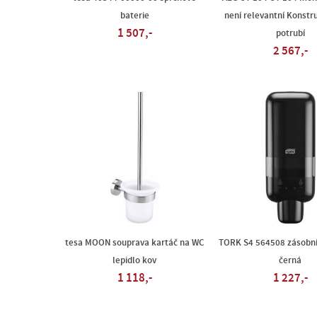
baterie
není relevantní Konstr
1 507,-
potrubí
2 567,-
tesa MOON souprava kartáč na WC
TORK S4 564508 zásobní
lepidlo kov
černá
1 118,-
1 227,-