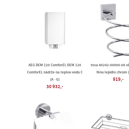
AEG DEM 120 ComforEL DEM 120
tesa 40242-00000-00 e
ComforEL nádrže na teplou vodu C
fénu lepidlo chrom (
919,-
(A - G)
30 932,-