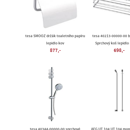
tesa SMOOZ držák toaletního papíru
tesa 40213-00000-00 b
lepidlo kov
Sprchový koš lepidlo 
877,-
698,-
tesa 40344-00000-00 sprchové
AEG UT 104 UT 104 mon