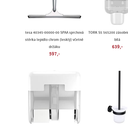
tesa 40345-00000-00 SPAA sprchová
TORK S5 565200 zásobní
stěrka lepidlo chrom (lesklý) včetně
bílá
639,-
držáku
597,-