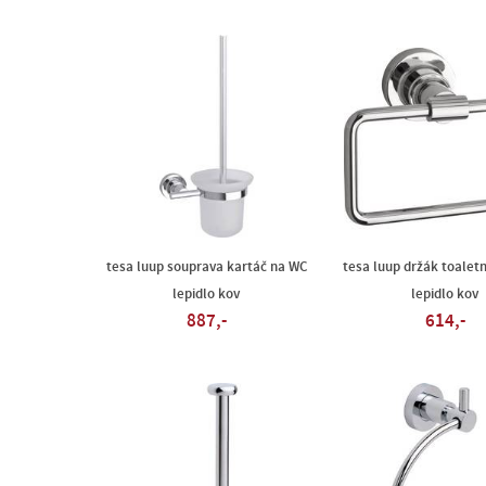
tesa luup souprava kartáč na WC
tesa luup držák toaletn
lepidlo kov
lepidlo kov
887,-
614,-