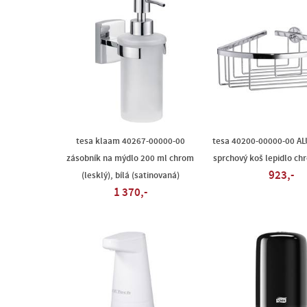
tesa klaam 40267-00000-00
tesa 40200-00000-00 AL
zásobník na mýdlo 200 ml chrom
sprchový koš lepidlo chr
923,-
(lesklý), bílá (satinovaná)
1 370,-