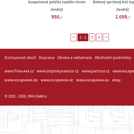
koupelnová polička lepidlo chrom
Rohový sprchový koš le
(lesklý)
(lesklý)
950,-
1 059,-
<
1 - 2
3
4
>
Dostupnost zboží
Doprava
Záruka a reklamace
Obchodní podmínky
www.Pneu4x4.cz
www.doplnkynaauto.cz
www.partusa.cz
www.escape
www.escape4x4.de
www.escape4x4.at
www.escape4x4.eu
ebay
© 2015 - 2026, DNA Elektro