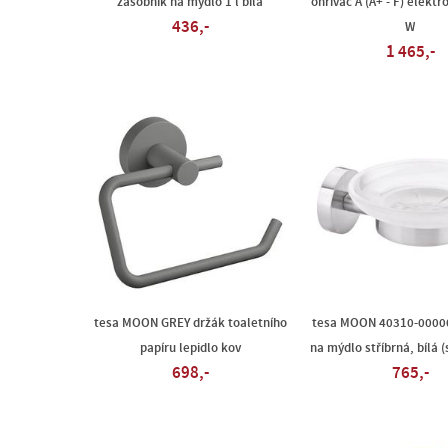
zásobník na mýdlo 1 l bílá
ohřívač A (A+ - F) elekt
436,-
W
1 465,-
tesa MOON GREY držák toaletního
tesa MOON 40310-0000
papíru lepidlo kov
na mýdlo stříbrná, bílá 
698,-
765,-