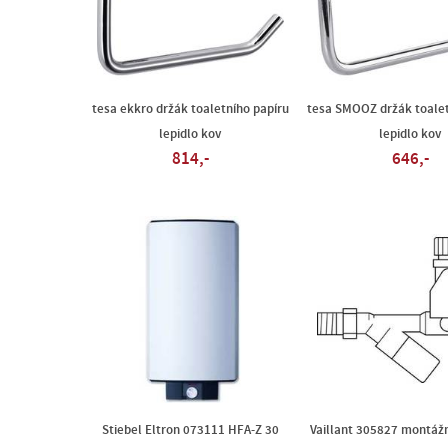
tesa ekkro držák toaletního papíru
tesa SMOOZ držák toalet
lepidlo kov
lepidlo kov
814,-
646,-
Stiebel Eltron 073111 HFA-Z 30
Vaillant 305827 montážn