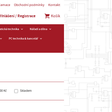
klamace
Obchodní podmínky
Kontakt
řihlášení / Registrace
Košík
tická technika
Nářadí a dílna
PC technika & kancelář
00 Kč
Skladem