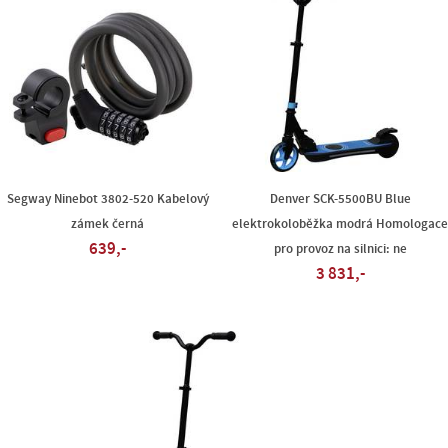
Segway Ninebot 3802-520 Kabelový
Denver SCK-5500BU Blue
zámek černá
elektrokoloběžka modrá Homologac
639,-
pro provoz na silnici: ne
3 831,-