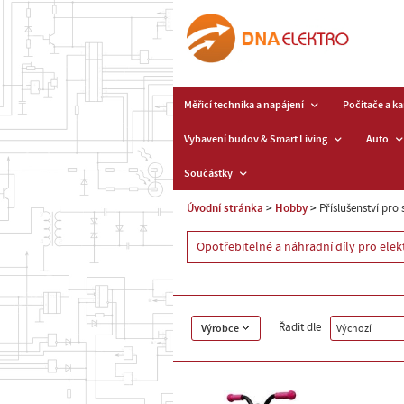
Měřicí technika a napájení
Počítače a k
Vybavení budov & Smart Living
Auto
Součástky
Úvodní stránka
Hobby
Příslušenství pro
Opotřebitelné a náhradní díly pro elek
Řadit dle
Výrobce
Výchozí