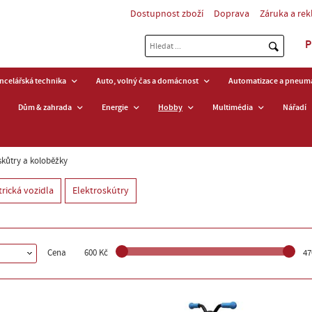
Dostupnost zboží
Doprava
Záruka a re
P
ancelářská technika
Auto, volný čas a domácnost
Automatizace a pneuma
Dům & zahrada
Energie
Hobby
Multimédia
Nářadí
 skůtry a koloběžky
trická vozidla
Elektroskútry
Cena
600 Kč
47