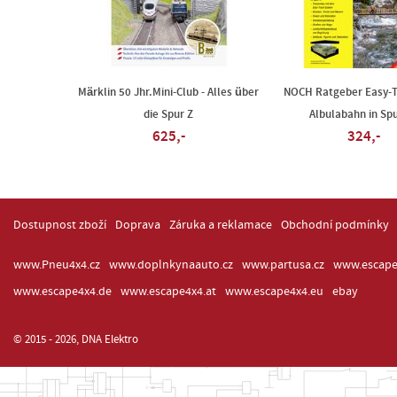
Märklin 50 Jhr.Mini-Club - Alles über
NOCH Ratgeber Easy-T
die Spur Z
Albulabahn in Sp
625,-
324,-
Dostupnost zboží
Doprava
Záruka a reklamace
Obchodní podmínky
www.Pneu4x4.cz
www.doplnkynaauto.cz
www.partusa.cz
www.escape
www.escape4x4.de
www.escape4x4.at
www.escape4x4.eu
ebay
© 2015 - 2026, DNA Elektro