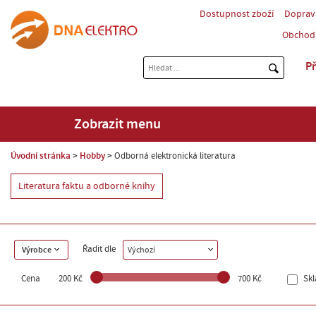
Dostupnost zboží
Doprav
Obchod
Př
Zobrazit menu
Úvodní stránka
Hobby
Odborná elektronická literatura
Literatura faktu a odborné knihy
Řadit dle
Výrobce
Výchozí
Cena
200 Kč
700 Kč
Sk