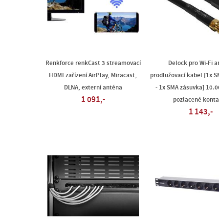
Renkforce renkCast 3 streamovací
Delock pro Wi-Fi a
HDMI zařízení AirPlay, Miracast,
prodlužovací kabel [1x 
DLNA, externí anténa
- 1x SMA zásuvka] 10.
1 091,-
pozlacené konta
1 143,-