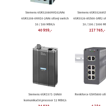
Siemens 6GK52080HA102AA6
Siemens 6GK55268G
6GK5208-0HA10-2AA6 síťový switch
6GK5526-8GS00-3AR2 síť
10 / 100 MBit/s
10 / 100 / 1000 M
40 959,-
217 765,-
Siemens 6GK1571-1AA00
Renkforce GSHS800 síť
komunikační procesor 12 MBit/s