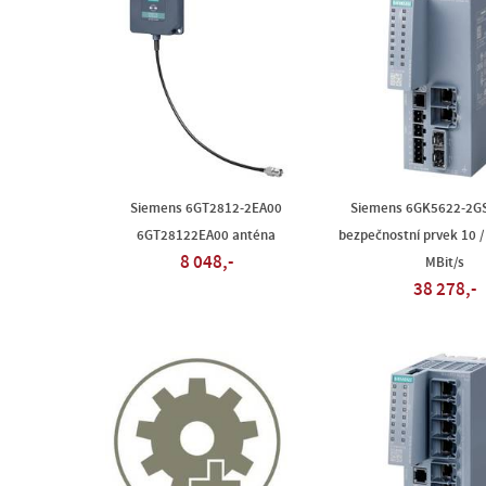
Siemens 6GT2812-2EA00
Siemens 6GK5622-2G
6GT28122EA00 anténa
bezpečnostní prvek 10 /
8 048,-
MBit/s
38 278,-