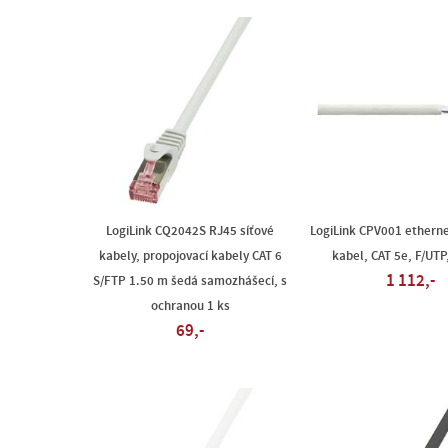
LogiLink CQ2042S RJ45 síťové
LogiLink CPV001 etherne
kabely, propojovací kabely CAT 6
kabel, CAT 5e, F/UTP
1 112,-
S/FTP 1.50 m šedá samozhášecí, s
ochranou 1 ks
69,-