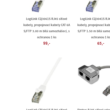
LogiLink CQ3061S RJ45 síťové
LogiLink CQ3041S RJ4
kabely, propojovací kabely CAT 6A
kabely, propojovací kab
S/FTP 3.00 m bílá samozhášecí, s
S/FTP 1.50 m bílá samo
ochranou 1 ks
ochranou 1 k
99,-
65,-