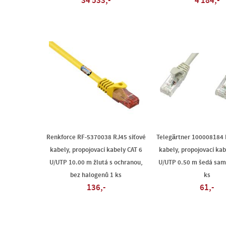
34 533,-
4 184,-
Renkforce RF-5370038 RJ45 síťové
Telegärtner 100008184 
kabely, propojovací kabely CAT 6
kabely, propojovací kab
U/UTP 10.00 m žlutá s ochranou,
U/UTP 0.50 m šedá sam
bez halogenů 1 ks
ks
136,-
61,-