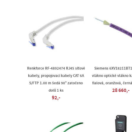
Renkforce RF-4892474 RJ45 síťové
Siemens 6XV18211BT1
kabely, propojovací kabely CAT 6A
vlákno optické vlákno 
S/FTP 1.00 m šedá 90° zatočeno
fialová, oranžová, čern
28 660,-
dolů 1 ks
92,-