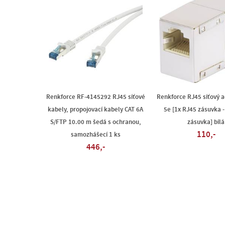
Renkforce RF-4145292 RJ45 síťové
Renkforce RJ45 síťový 
kabely, propojovací kabely CAT 6A
5e [1x RJ45 zásuvka -
S/FTP 10.00 m šedá s ochranou,
zásuvka] bílá
110,-
samozhášecí 1 ks
446,-