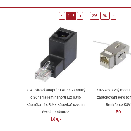
.....
<
1 - 3
4
296
297
>
RJ45 síťový adaptér CAT 5e Zahnutý
RJ45 vestavný modul 
o 90° směrem nahoru [1x RJ45
zablokování Keyston
zástrčka - 1x RJ45 zásuvka] 0.00 m
Renkforce KSV
80,-
černá Renkforce
184,-