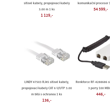
síťové kabely, propojovací kabely
komunikační procesor 
54 599,-
3.00 m 1 ks
1 129,-
LINDY 47503 RJ45 síťové kabely,
Renkforce RF-4288686 sí
propojovací kabely CAT 6 U/UTP 3.00
3 porty 100 MBi
446,-
m bílá s ochranou 1 ks
136,-