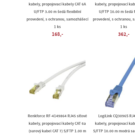
kabely, propojovací kabely CAT 6A
kabely, propojovací kab
U/FTP 3.00 m šedá flexibilní
U/FTP 10.00 m šedá fl
provedení, s ochranou, samozhášecí
provedení, s ochranou, 
1 ks
1 ks
168,-
362,-
Renkforce RF-4149864 RJ45 síťové
LogiLink CQ3096S RJ4
kabely, propojovací kabely CAT 6a
kabely, propojovací kab
(surový kabel CAT 7) S/FTP 1.00 m
S/FTP 10.00 m modrá sa