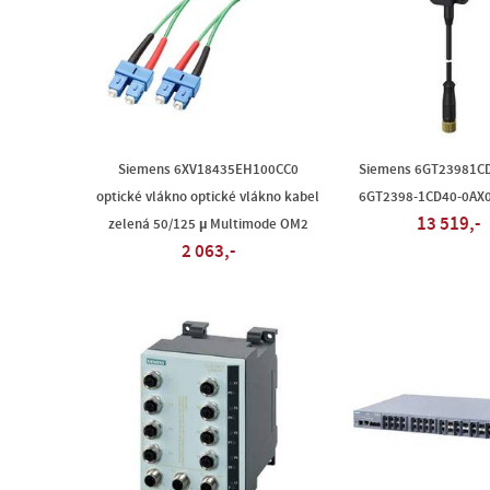
Siemens 6XV18435EH100CC0
Siemens 6GT23981C
optické vlákno optické vlákno kabel
6GT2398-1CD40-0AX0
13 519,-
zelená 50/125 µ Multimode OM2
2 063,-