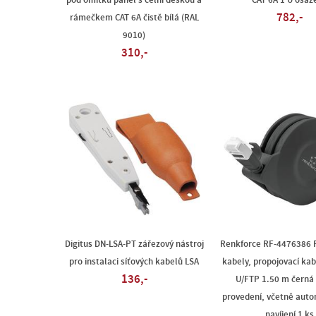
pod omítku panel s čelní deskou a
CAT 6A 1 U osaz
782,-
rámečkem CAT 6A čistě bílá (RAL
9010)
310,-
Digitus DN-LSA-PT zářezový nástroj
Renkforce RF-4476386 R
pro instalaci síťových kabelů LSA
kabely, propojovací kab
136,-
U/FTP 1.50 m černá
provedení, včetně aut
navíjení 1 ks