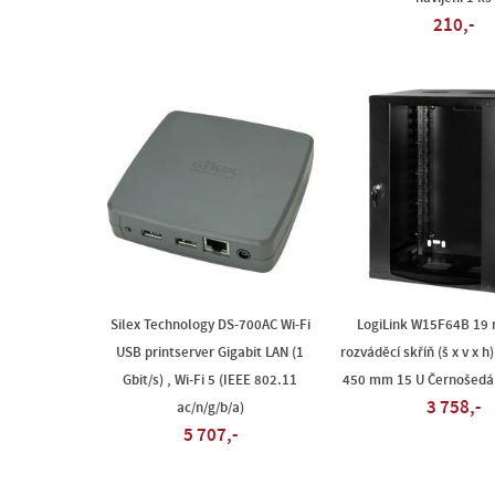
210,-
Silex Technology DS-700AC Wi-Fi
LogiLink W15F64B 19 
USB printserver Gigabit LAN (1
rozváděcí skříň (š x v x h
Gbit/s) , Wi-Fi 5 (IEEE 802.11
450 mm 15 U Černošedá 
3 758,-
ac/n/g/b/a)
5 707,-