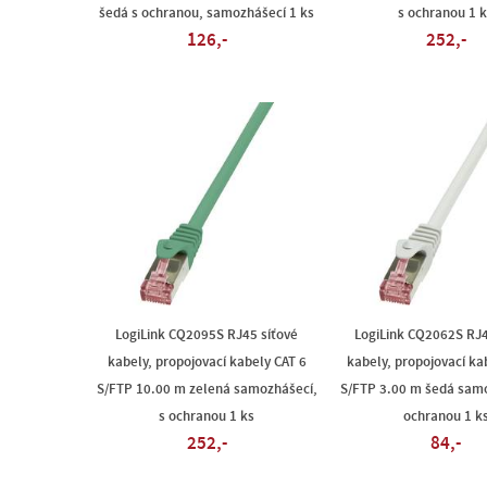
šedá s ochranou, samozhášecí 1 ks
s ochranou 1 
126,-
252,-
LogiLink CQ2095S RJ45 síťové
LogiLink CQ2062S RJ4
kabely, propojovací kabely CAT 6
kabely, propojovací ka
S/FTP 10.00 m zelená samozhášecí,
S/FTP 3.00 m šedá samo
s ochranou 1 ks
ochranou 1 k
252,-
84,-