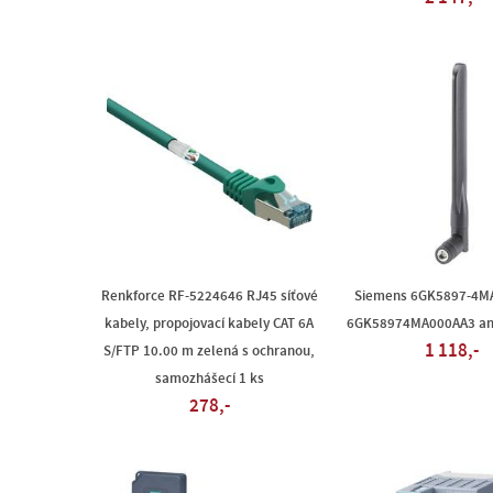
Renkforce RF-5224646 RJ45 síťové
Siemens 6GK5897-4M
kabely, propojovací kabely CAT 6A
6GK58974MA000AA3 ant
1 118,-
S/FTP 10.00 m zelená s ochranou,
samozhášecí 1 ks
278,-