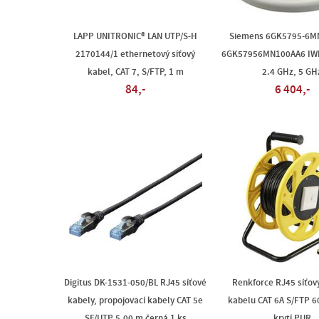
LAPP UNITRONIC® LAN UTP/S-H
Siemens 6GK5795-6M
2170144/1 ethernetový síťový
6GK57956MN100AA6 IWL
kabel, CAT 7, S/FTP, 1 m
2.4 GHz, 5 GH
84,-
6 404,-
Digitus DK-1531-050/BL RJ45 síťové
Renkforce RJ45 síťový
kabely, propojovací kabely CAT 5e
kabelu CAT 6A S/FTP 6
SF/UTP 5.00 m černá 1 ks
krytí PUR