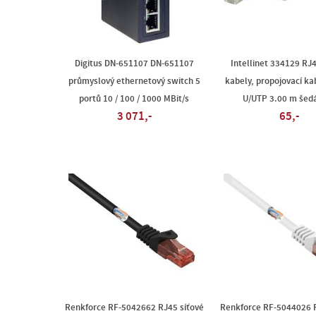
Digitus DN-651107 DN-651107
Intellinet 334129 RJ4
průmyslový ethernetový switch 5
kabely, propojovací ka
portů 10 / 100 / 1000 MBit/s
U/UTP 3.00 m šedá
3 071,-
65,-
Renkforce RF-5042662 RJ45 síťové
Renkforce RF-5044026 R