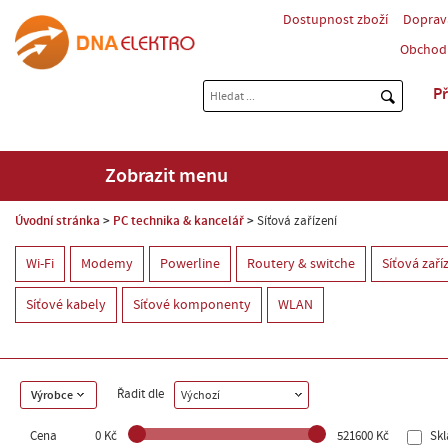
Dostupnost zboží
Doprav
Obchod
Př
Zobrazit menu
Úvodní stránka
PC technika & kancelář
Síťová zařízení
Wi-Fi
Modemy
Powerline
Routery & switche
Síťová zaříz
Síťové kabely
Síťové komponenty
WLAN
Řadit dle
Výrobce
Výchozí
Cena
0 Kč
521600 Kč
Sk