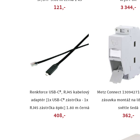
121,-
3 344,-
Renkforce USB-C®, RJ45 kabelový
Metz Connect 130942710
adaptér [1x USB-C® zástrčka - 1x
zásuvka montáž na li
RJ45 zástrčka 8p8c] 1.80 m černá
světle šedá
408,-
362,-