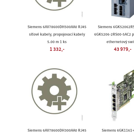
Siemens 6AV78600DH500AA0 RJ45
Siemens 6GK52062R
síťové kabely, propojovací kabely
6GK5206-2RS00-5AC2 p
5.00 m 1 ks
ethernetový swi
1 332,-
43 979,-
Siemens 6AV78600DH300AA0 RJ45
Siemens 6GK1161-