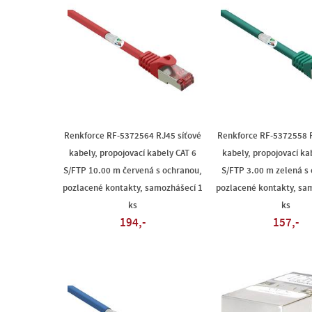
Renkforce RF-5372564 RJ45 síťové
Renkforce RF-5372558 R
kabely, propojovací kabely CAT 6
kabely, propojovací ka
S/FTP 10.00 m červená s ochranou,
S/FTP 3.00 m zelená s
pozlacené kontakty, samozhášecí 1
pozlacené kontakty, sa
ks
ks
194,-
157,-