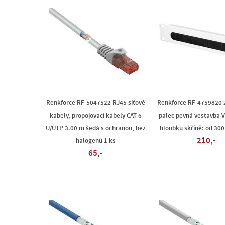
Renkforce RF-5047522 RJ45 síťové
Renkforce RF-4759820
kabely, propojovací kabely CAT 6
palec pevná vestavba 
U/UTP 3.00 m šedá s ochranou, bez
hloubku skříně: od 30
210,-
halogenů 1 ks
65,-