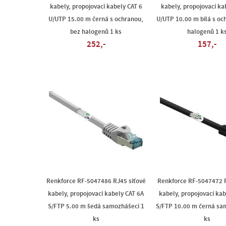
kabely, propojovací kabely CAT 6
kabely, propojovací ka
U/UTP 15.00 m černá s ochranou,
U/UTP 10.00 m bílá s oc
bez halogenů 1 ks
halogenů 1 k
252,-
157,-
Renkforce RF-5047486 RJ45 síťové
Renkforce RF-5047472 R
kabely, propojovací kabely CAT 6A
kabely, propojovací kab
S/FTP 5.00 m šedá samozhášecí 1
S/FTP 10.00 m černá sa
ks
ks