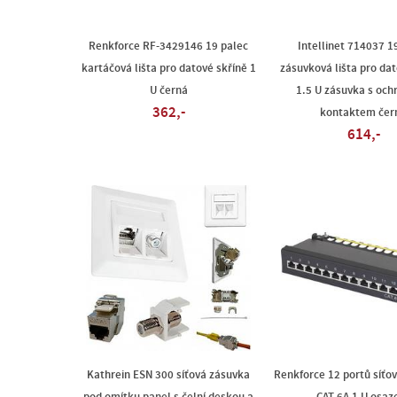
Renkforce RF-3429146 19 palec
Intellinet 714037 1
kartáčová lišta pro datové skříně 1
zásuvková lišta pro dat
U černá
1.5 U zásuvka s oc
362,-
kontaktem čer
614,-
Kathrein ESN 300 síťová zásuvka
Renkforce 12 portů síťov