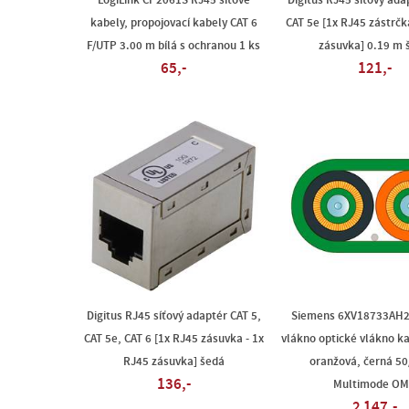
LogiLink CP2061S RJ45 síťové
Digitus RJ45 síťový ada
kabely, propojovací kabely CAT 6
CAT 5e [1x RJ45 zástrčk
F/UTP 3.00 m bílá s ochranou 1 ks
zásuvka] 0.19 m 
65,-
121,-
Digitus RJ45 síťový adaptér CAT 5,
Siemens 6XV18733AH2
CAT 5e, CAT 6 [1x RJ45 zásuvka - 1x
vlákno optické vlákno ka
RJ45 zásuvka] šedá
oranžová, černá 50
136,-
Multimode O
2 147,-