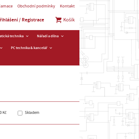
klamace
Obchodní podmínky
Kontakt
řihlášení / Registrace
Košík
tická technika
Nářadí a dílna
PC technika & kancelář
0 Kč
Skladem