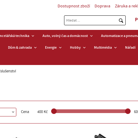
Dostupnost zboží
Doprava
Záruka a re
P
ancelářská technika
Auto, volný čas a domácnost
Automatizace a pneuma
Dům & zahrada
Energie
Hobby
Multimédia
Nářadí
slušenství
Cena
400 Kč
60