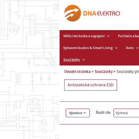
Měřicí technika a napájení
Počítače a k
Vybavení budov & Smart Living
Auto
Součástky
Úvodní stránka
Součástky
Součástky pří
Antistatická ochrana ESD
Řadit dle
Výrobce
Výchozí