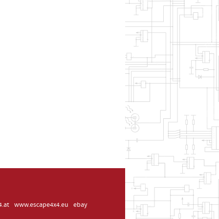
.at
www.escape4x4.eu
ebay