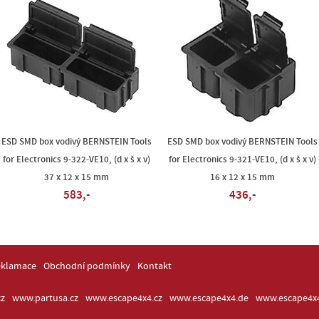
ESD SMD box vodivý BERNSTEIN Tools
ESD SMD box vodivý BERNSTEIN Tools
for Electronics 9-322-VE10, (d x š x v)
for Electronics 9-321-VE10, (d x š x v)
37 x 12 x 15 mm
16 x 12 x 15 mm
583,-
436,-
eklamace
Obchodní podmínky
Kontakt
z
www.partusa.cz
www.escape4x4.cz
www.escape4x4.de
www.escape4x4