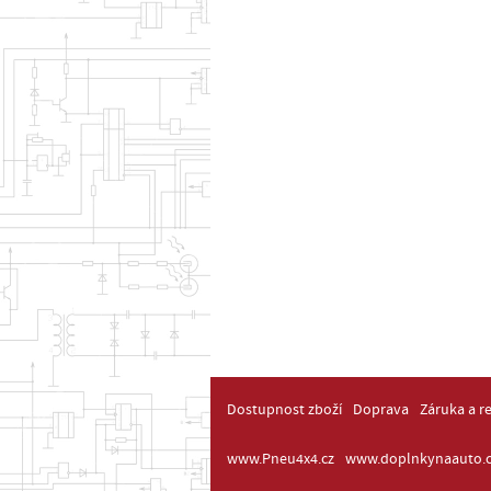
Dostupnost zboží
Doprava
Záruka a r
www.Pneu4x4.cz
www.doplnkynaauto.c