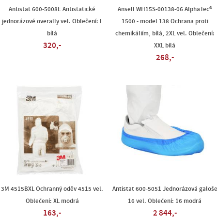
Antistat 600-5008E Antistatické
Ansell WH15S-00138-06 AlphaTec®
jednorázové overally vel. Oblečení: L
1500 - model 138 Ochrana proti
bílá
chemikáliím, bílá, 2XL vel. Oblečení:
320,-
XXL bílá
268,-
3M 4515BXL Ochranný oděv 4515 vel.
Antistat 600-5051 Jednorázová galoš
Oblečení: XL modrá
16 vel. Oblečení: 16 modrá
163,-
2 844,-