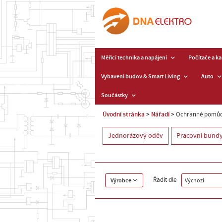
Měřicí technika a napájení
Počítače a k
Vybavení budov & Smart Living
Auto
Součástky
Úvodní stránka
Nářadí
Ochranné pomůck
Jednorázový oděv
Pracovní bundy
Řadit dle
Výrobce
Výchozí