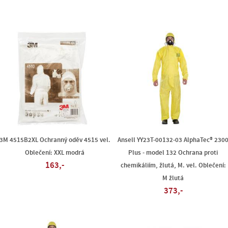
3M 4515B2XL Ochranný oděv 4515 vel.
Ansell YY23T-00132-03 AlphaTec® 230
Oblečení: XXL modrá
Plus - model 132 Ochrana proti
163,-
chemikáliím, žlutá, M. vel. Oblečení:
M žlutá
373,-