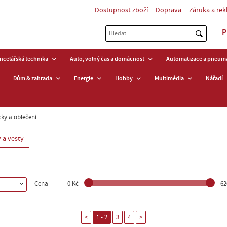
Dostupnost zboží
Doprava
Záruka a re
P
ancelářská technika
Auto, volný čas a domácnost
Automatizace a pneuma
Dům & zahrada
Energie
Hobby
Multimédia
Nářadí
y a oblečení
 a vesty
Cena
0 Kč
62
<
1 - 2
3
4
>