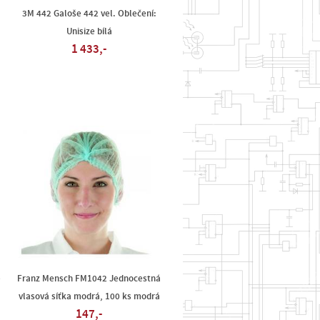
3M 442 Galoše 442 vel. Oblečení:
Unisize bílá
1 433,-
e
Franz Mensch FM1042 Jednocestná
vlasová síťka modrá, 100 ks modrá
147,-