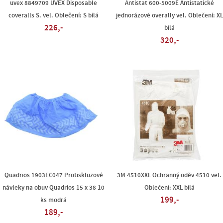
uvex 8849709 UVEX Disposable
Antistat 600-5009E Antistatické
coveralls S. vel. Oblečení: S bílá
jednorázové overally vel. Oblečení: XL
226,-
bílá
320,-
Quadrios 1903EC047 Protiskluzové
3M 4510XXL Ochranný oděv 4510 vel.
návleky na obuv Quadrios 15 x 38 10
Oblečení: XXL bílá
199,-
ks modrá
189,-