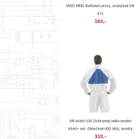
VISO VRXL Reflexní vesta, oranžová EN
471
163,-
3M 4540+2XL Ochranný oděv model
4540+ vel. Oblečení=XXL bílá, modrá
320,-