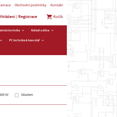
klamace
Obchodní podmínky
Kontakt
řihlášení / Registrace
Košík
tická technika
Nářadí a dílna
PC technika & kancelář
600 Kč
Skladem