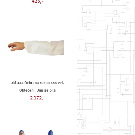
425,-
0
3M 444 Ochrana rukou 444 vel.
Oblečení: Unisize bílá
2 172,-