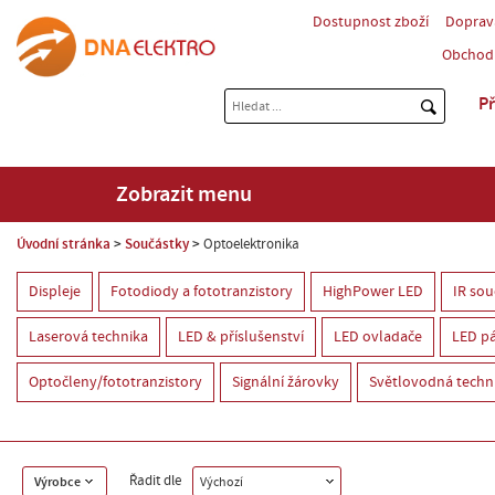
Dostupnost zboží
Doprav
Obchod
Př
Zobrazit menu
Úvodní stránka
Součástky
Optoelektronika
Displeje
Fotodiody a fototranzistory
HighPower LED
IR sou
Laserová technika
LED & příslušenství
LED ovladače
LED pá
Optočleny/fototranzistory
Signální žárovky
Světlovodná techn
Řadit dle
Výrobce
Výchozí