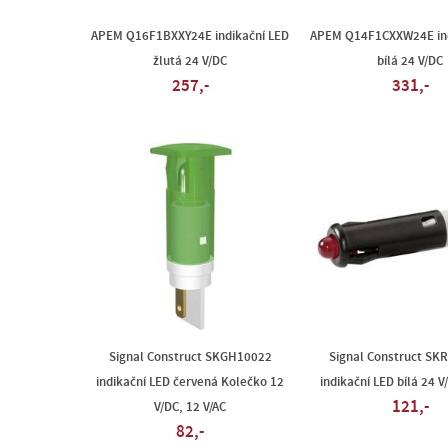
APEM Q16F1BXXY24E indikační LED
APEM Q14F1CXXW24E ind
žlutá 24 V/DC
bílá 24 V/DC
257,-
331,-
Signal Construct SKGH10022
Signal Construct SK
indikační LED červená Kolečko 12
indikační LED bílá 24 
121,-
V/DC, 12 V/AC
82,-