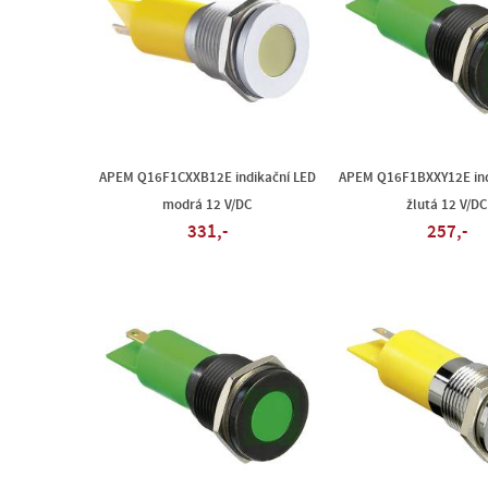
APEM Q16F1CXXB12E indikační LED
APEM Q16F1BXXY12E ind
modrá 12 V/DC
žlutá 12 V/DC
331,-
257,-