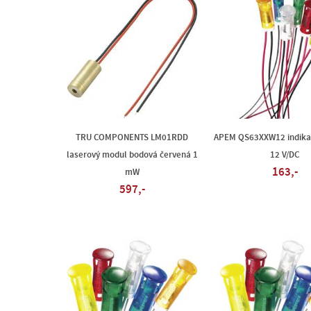
TRU COMPONENTS LM01RDD
APEM QS63XXW12 indikač
laserový modul bodová červená 1
12 V/DC
163,-
mW
597,-