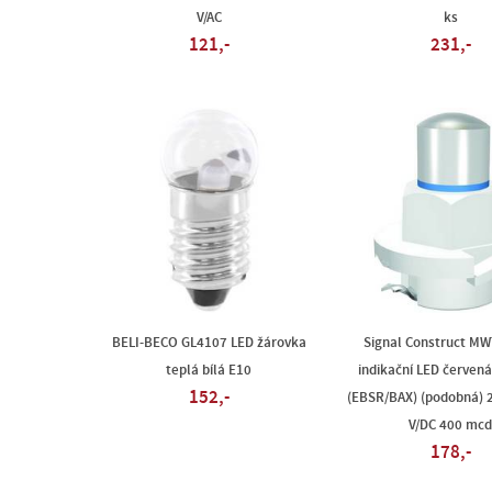
V/AC
ks
121,-
231,-
BELI-BECO GL4107 LED žárovka
Signal Construct M
teplá bílá E10
indikační LED červená
152,-
(EBSR/BAX) (podobná) 2
V/DC 400 mcd
178,-