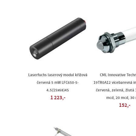
Laserfuchs laserový modul křížová
CML Innovative Tech
červená 5 mW LFC650-5-
19TR0A12 vícebarevná in
4.5(15x68)45
červená, zelená, žlutá 
1 223,-
mcd, 20 mcd, 30
152,-