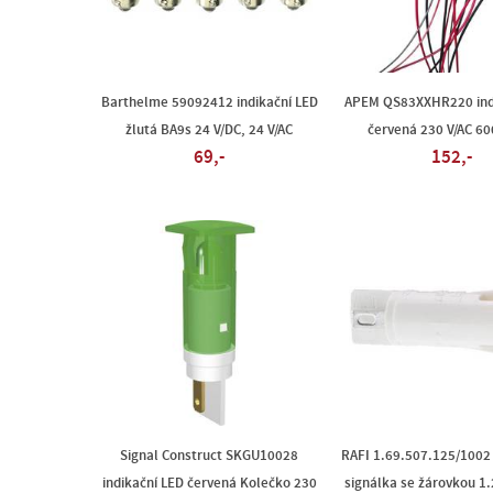
Barthelme 59092412 indikační LED
APEM QS83XXHR220 ind
žlutá BA9s 24 V/DC, 24 V/AC
červená 230 V/AC 6
69,-
152,-
Signal Construct SKGU10028
RAFI 1.69.507.125/1002
indikační LED červená Kolečko 230
signálka se žárovkou 1.