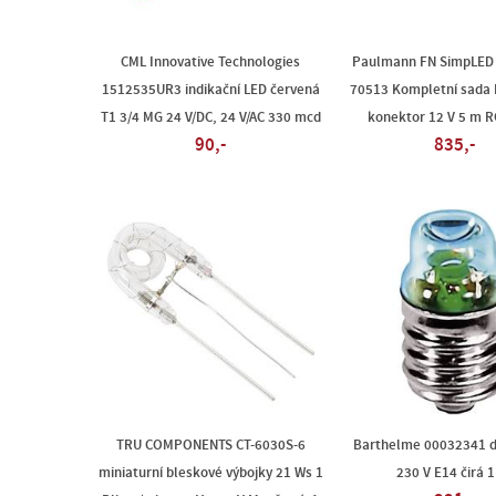
CML Innovative Technologies
Paulmann FN SimpLED 
1512535UR3 indikační LED červená
70513 Kompletní sada 
T1 3/4 MG 24 V/DC, 24 V/AC 330 mcd
konektor 12 V 5 m R
90,-
835,-
TRU COMPONENTS CT-6030S-6
Barthelme 00032341 
miniaturní bleskové výbojky 21 Ws 1
230 V E14 čirá 1