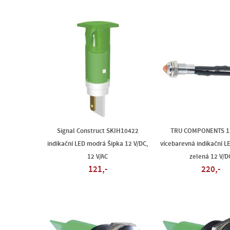
Signal Construct SKIH10422
TRU COMPONENTS 1
indikační LED modrá Šipka 12 V/DC,
vícebarevná indikační L
12 V/AC
zelená 12 V/D
121,-
220,-