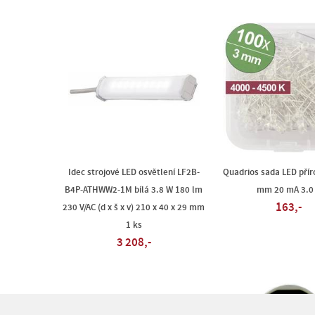
Idec strojové LED osvětlení LF2B-
Quadrios sada LED příro
B4P-ATHWW2-1M bílá 3.8 W 180 lm
mm 20 mA 3.0
163,-
230 V/AC (d x š x v) 210 x 40 x 29 mm
1 ks
3 208,-