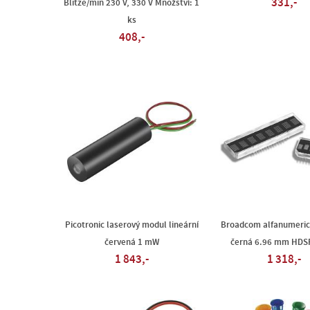
331,-
Blitze/min 230 V, 330 V Množství: 1
ks
408,-
Picotronic laserový modul lineární
Broadcom alfanumerick
červená 1 mW
černá 6.96 mm HDS
1 843,-
1 318,-