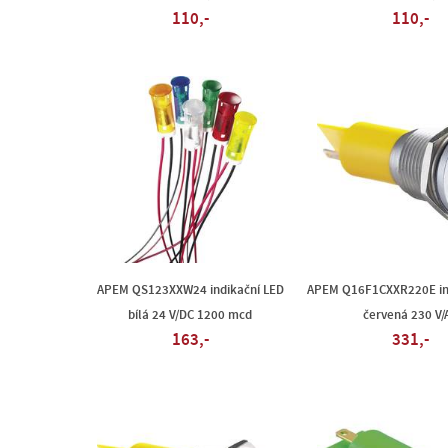
110,-
110,-
APEM QS123XXW24 indikační LED
APEM Q16F1CXXR220E in
bílá 24 V/DC 1200 mcd
červená 230 V/
163,-
331,-