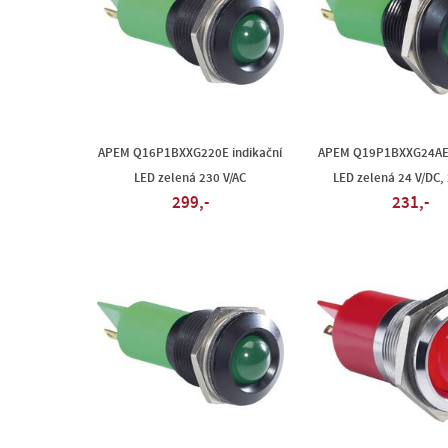
APEM Q16P1BXXG220E indikační
APEM Q19P1BXXG24AE 
LED zelená 230 V/AC
LED zelená 24 V/DC, 
299,-
231,-