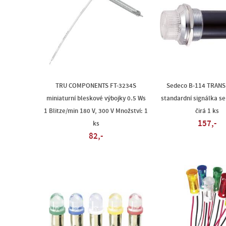
TRU COMPONENTS FT-3234S
Sedeco B-114 TRAN
miniaturní bleskové výbojky 0.5 Ws
standardní signálka s
1 Blitze/min 180 V, 300 V Množství: 1
čirá 1 ks
157,-
ks
82,-