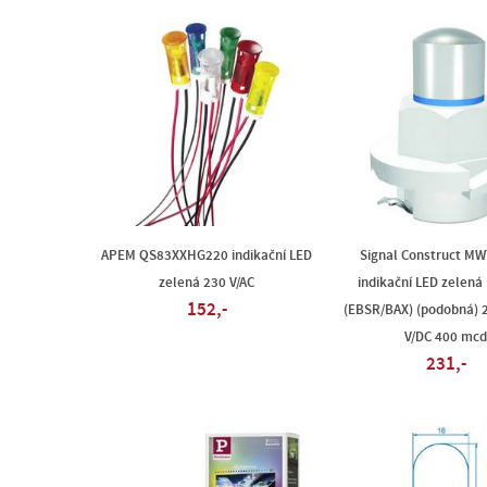
APEM QS83XXHG220 indikační LED
Signal Construct M
zelená 230 V/AC
indikační LED zelená
152,-
(EBSR/BAX) (podobná) 2
V/DC 400 mcd
231,-