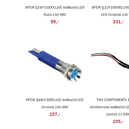
APEM Q16P1GXXY220E indikační LED
APEM Q22P1BXXR220E 
žlutá 230 V/AC
LED červená 230 
99,-
331,-
APEM Q8R1CXXR220E indikační LED
TRU COMPONENTS 
červená 230 V/AC
vícebarevná indikační L
257,-
zelená 12 V/D
205,-