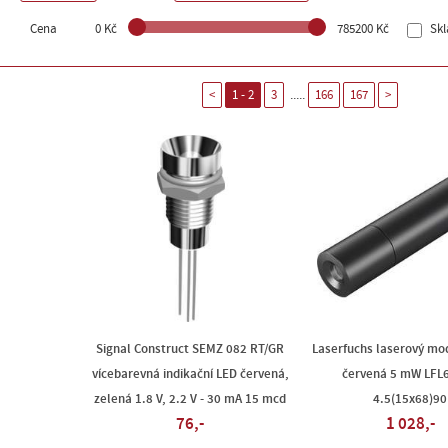
Cena
0 Kč
785200 Kč
Sk
.....
<
1 - 2
3
166
167
>
Signal Construct SEMZ 082 RT/GR
Laserfuchs laserový mod
vícebarevná indikační LED červená,
červená 5 mW LFL6
zelená 1.8 V, 2.2 V - 30 mA 15 mcd
4.5(15x68)90
76,-
1 028,-