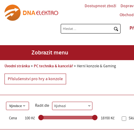
Dostupnost zboží
Doprav
Obchod
Př
Zobrazit menu
Úvodní stránka
PC technika & kancelář
Herní konzole & Gaming
Příslušenství pro hry a konzole
Řadit dle
Výrobce
Výchozí
Cena
100 Kč
18700 Kč
Sk