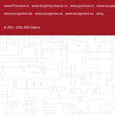
www.Pneu4x4.cz
www.doplnkynaauto.cz
www.partusa.cz
www.escape
www.escape4x4.de
www.escape4x4.at
www.escape4x4.eu
ebay
© 2015 - 2026, DNA Elektro