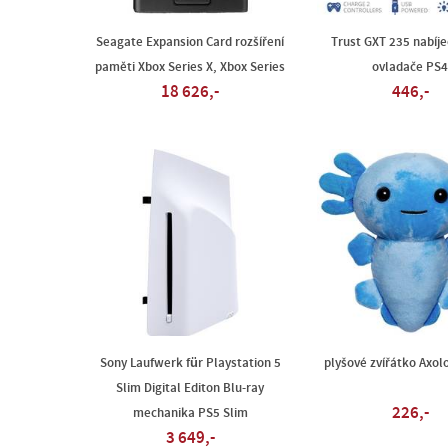
Seagate Expansion Card rozšíření
Trust GXT 235 nabíj
paměti Xbox Series X, Xbox Series
ovladače PS4
18 626,-
446,-
Sony Laufwerk für Playstation 5
plyšové zvířátko Axol
Slim Digital Editon Blu-ray
226,-
mechanika PS5 Slim
3 649,-