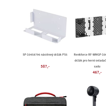
SP-10458796 nástěnný držák PS5
Renkforce RF-WMGP-10
držák pro herní ovladač
587,-
sadu
467,-