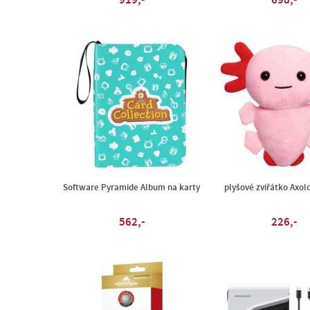
919,-
698,-
Software Pyramide Album na karty
plyšové zvířátko Axol
562,-
226,-