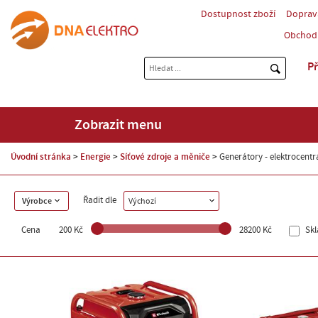
Dostupnost zboží
Doprav
Obchod
Př
Zobrazit menu
Úvodní stránka
Energie
Síťové zdroje a měniče
Generátory - elektrocentr
Řadit dle
Výrobce
Výchozí
Cena
200 Kč
28200 Kč
Sk