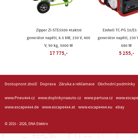
Zipper ZI-STE5500 4taktní
Einhell TC-PG 10/E5 
generátor napětí, 8.5 kW, 230 V, 400
generátor napětí, 230 V
V, 90 kg, 5000 W
680 W
17 775,-
5 255,-
Dostupnost zboží
Doprava
Záruka a reklamace
Obchodní podmínky
www.Pneu4x4.cz
www.doplnkynaauto.cz
www.partusa.cz
www.escape
www.escape4x4.de
www.escape4x4.at
www.escape4x4.eu
ebay
© 2015 - 2026, DNA Elektro