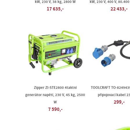
kW, 230 V, 38 kg, 2800 W
kW, 230 V, 400 V, 80.400
17 635,-
22 433,-
Zipper ZI-STE2800 4taktní
TOOLCRAFT TO-8249439
generátor napětí, 230 V, 45 kg, 2500
připojovací kabel 2
299,-
W
7 590,-