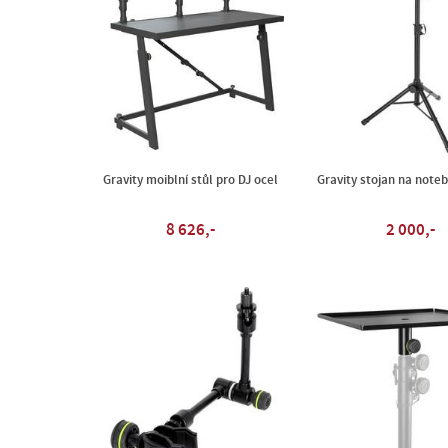
Gravity moiblní stůl pro DJ ocel
Gravity stojan na noteb
8 626,-
2 000,-