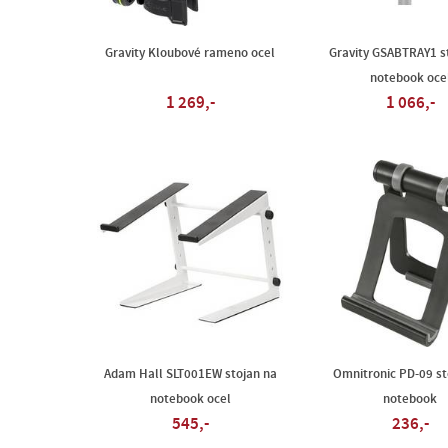
Gravity Kloubové rameno ocel
Gravity GSABTRAY1 s
notebook oce
1 269,-
1 066,-
Adam Hall SLT001EW stojan na
Omnitronic PD-09 st
notebook ocel
notebook
545,-
236,-