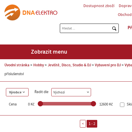
Dostupnost zboží
Doprav
Obchod
Př
Zobrazit menu
Úvodní stránka
Hobby
Jeviště, Disco, Studio & DJ
Vybavení pro DJ
Vyba
příslušenství
Řadit dle
Výrobce
Výchozí
Cena
0 Kč
12600 Kč
Sk
<
1 - 2