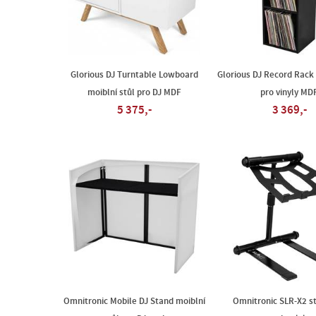
Glorious DJ Turntable Lowboard
Glorious DJ Record Rack
moiblní stůl pro DJ MDF
pro vinyly MD
5 375,-
3 369,-
Omnitronic Mobile DJ Stand moiblní
Omnitronic SLR-X2 s