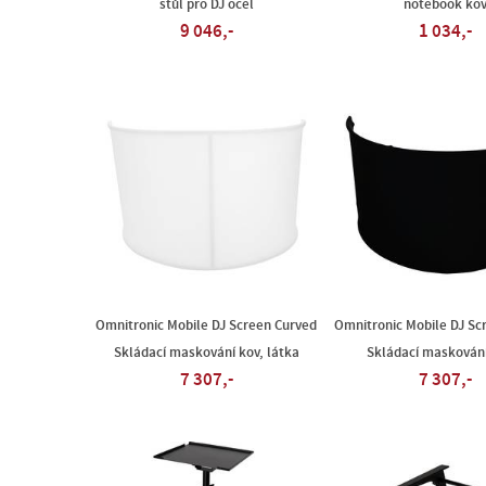
stůl pro DJ ocel
notebook ko
9 046,-
1 034,-
Omnitronic Mobile DJ Screen Curved
Omnitronic Mobile DJ Sc
Skládací maskování kov, látka
Skládací maskování 
7 307,-
7 307,-