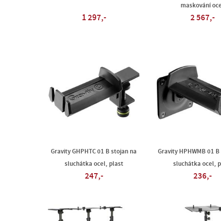
maskování oce
1 297,-
2 567,-
Gravity GHPHTC 01 B stojan na
Gravity HPHWMB 01 B 
sluchátka ocel, plast
sluchátka ocel, p
247,-
236,-