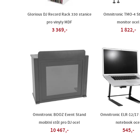
Glorious DJ Record Rack 330 stanice
Omnitronic TMO-4 St
pro vinyly MDF
monitor ocel
3 369,-
1 822,-
Omnitronic BOOZ Event Stand
Omnitronic ELR-12/17 
moiblní stůl pro DJ ocel
notebook oce
10 467,-
545,-