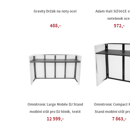
Gravity Držák na noty ocel
Adam Hall SLT001E s
notebook oce
488,-
572,-
Omnitronic Large Mobile DJ Stand
Omnitronic Compact M
moiblní stůl pro DJ hliník, textil
Stand moiblní stůl pr
12 599,-
7 863,-