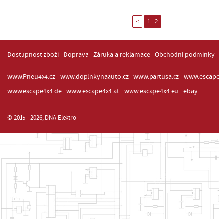
<
1 - 2
Dostupnost zboží
Doprava
Záruka a reklamace
Obchodní podmínky
www.Pneu4x4.cz
www.doplnkynaauto.cz
www.partusa.cz
www.escape
www.escape4x4.de
www.escape4x4.at
www.escape4x4.eu
ebay
© 2015 - 2026, DNA Elektro