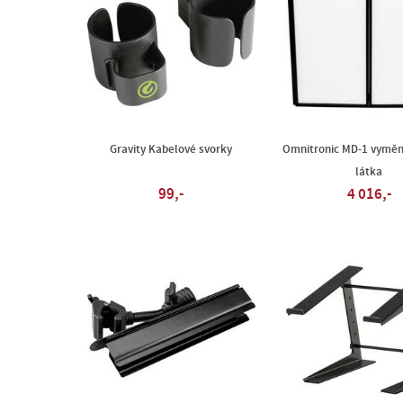
Gravity Kabelové svorky
Omnitronic MD-1 vyměni
látka
99,-
4 016,-