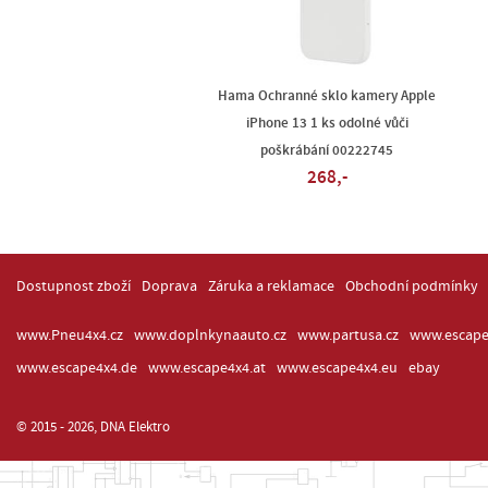
Hama Ochranné sklo kamery Apple
iPhone 13 1 ks odolné vůči
poškrábání 00222745
268,-
Dostupnost zboží
Doprava
Záruka a reklamace
Obchodní podmínky
www.Pneu4x4.cz
www.doplnkynaauto.cz
www.partusa.cz
www.escape
www.escape4x4.de
www.escape4x4.at
www.escape4x4.eu
ebay
© 2015 - 2026, DNA Elektro