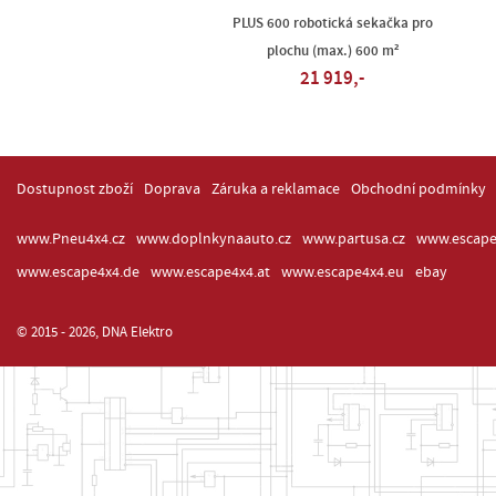
PLUS 600 robotická sekačka pro
plochu (max.) 600 m²
21 919,-
Dostupnost zboží
Doprava
Záruka a reklamace
Obchodní podmínky
www.Pneu4x4.cz
www.doplnkynaauto.cz
www.partusa.cz
www.escape
www.escape4x4.de
www.escape4x4.at
www.escape4x4.eu
ebay
© 2015 - 2026, DNA Elektro