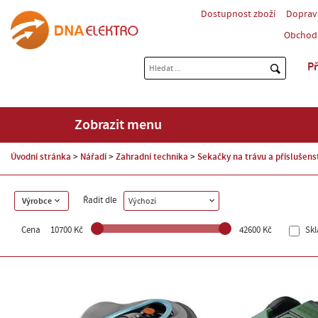
Dostupnost zboží
Doprav
Obchod
Př
Zobrazit menu
Úvodní stránka
Nářadí
Zahradní technika
Sekačky na trávu a příslušens
Řadit dle
Výrobce
Výchozí
Cena
10700 Kč
42600 Kč
Sk