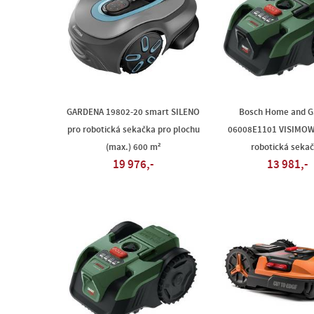
GARDENA 19802-20 smart SILENO
Bosch Home and G
pro robotická sekačka pro plochu
06008E1101 VISIMOW
(max.) 600 m²
robotická seka
19 976,-
13 981,-