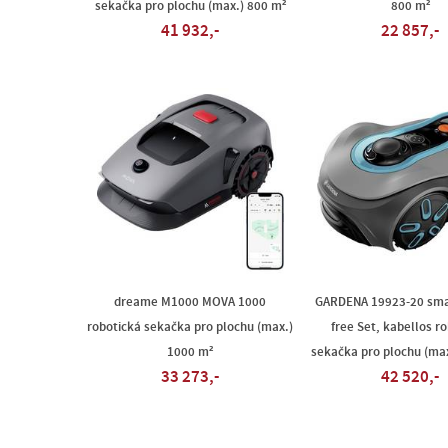
sekačka pro plochu (max.) 800 m²
800 m²
41 932,-
22 857,-
dreame M1000 MOVA 1000
GARDENA 19923-20 sma
robotická sekačka pro plochu (max.)
free Set, kabellos r
1000 m²
sekačka pro plochu (ma
33 273,-
42 520,-