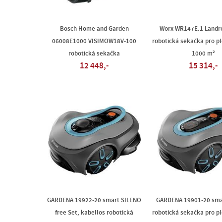
Bosch Home and Garden
Worx WR147E.1 Landro
06008E1000 VISIMOW18V-100
robotická sekačka pro p
robotická sekačka
1000 m²
12 448,-
15 314,-
GARDENA 19922-20 smart SILENO
GARDENA 19901-20 sma
free Set, kabellos robotická
robotická sekačka pro p