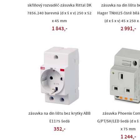
skříňový rozvaděč-zásuvka Rittal DK
zásuvka na din lištu b
7856.240 barevná (d x š x v) 250 x 52
Hager TN002S čistě bílá
x 45 mm
(d x š x v) 45 x 250 
1 843,-
2 991,-
zásuvka na din lištu bez krytky ABB
zásuvka Phoenix Con
E1175 šedá
G/PT/SH/LED šedá (d x š 
352,-
x 75 mm
1 244,-