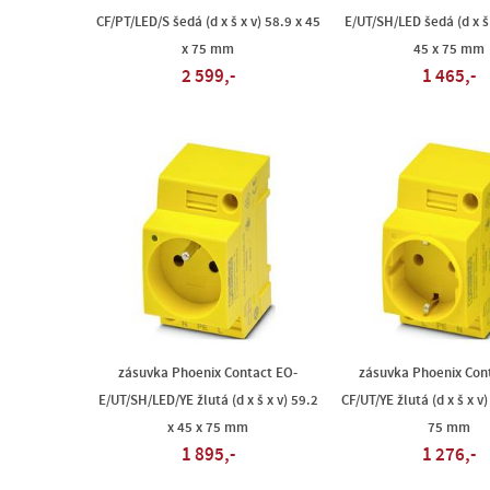
CF/PT/LED/S šedá (d x š x v) 58.9 x 45
E/UT/SH/LED šedá (d x š 
x 75 mm
45 x 75 mm
2 599,-
1 465,-
zásuvka Phoenix Contact EO-
zásuvka Phoenix Con
E/UT/SH/LED/YE žlutá (d x š x v) 59.2
CF/UT/YE žlutá (d x š x v)
x 45 x 75 mm
75 mm
1 895,-
1 276,-