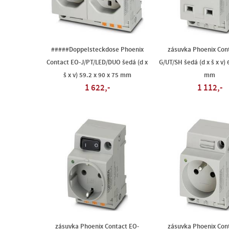
#####Doppelsteckdose Phoenix
zásuvka Phoenix Con
Contact EO-J/PT/LED/DUO šedá (d x
G/UT/SH šedá (d x š x v) 
š x v) 59.2 x 90 x 75 mm
mm
1 622,-
1 112,-
zásuvka Phoenix Contact EO-
zásuvka Phoenix Con