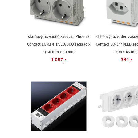
skříňový rozvaděč-zásuvka Phoenix
skříňový rozvaděč-zásu
Contact EO-CF/PT/LED/DUO šedá (d x
Contact EO-J/PT/LED šedá
š) 60 mm x 90 mm
mm x 45 mm
1 087,-
394,-