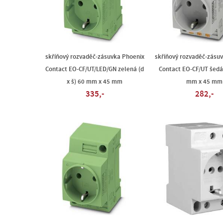
skříňový rozvaděč-zásuvka Phoenix
skříňový rozvaděč-zásu
Contact EO-CF/UT/LED/GN zelená (d
Contact EO-CF/UT šedá 
x š) 60 mm x 45 mm
mm x 45 mm
335,-
282,-