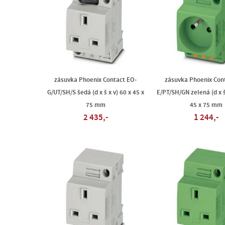
zásuvka Phoenix Contact EO-
zásuvka Phoenix Con
G/UT/SH/S šedá (d x š x v) 60 x 45 x
E/PT/SH/GN zelená (d x š
75 mm
45 x 75 mm
2 435,-
1 244,-