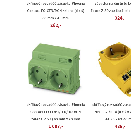
skříňový rozvaděč-zásuvka Phoenix
zásuvka na din lištu b
Contact EO-CF/UT/GN zelená (d x š)
Eaton Z-SD230 čistě bílá
324,-
60 mm x 45 mm
282,-
skříňový rozvaděč-zásuvka Phoenix
skříňový rozvaděč-zás
Contact EO-CF/PT/LED/DUO/GN
709-582 žlutá (d x š x 
zelená (d x š) 60 mm x 90 mm
44.80 x 62.40 
1 087,-
488,-