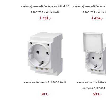
skříňový rozvaděč-zásuvka Rittal SZ
skříňový rozvaděč-zásuvk
2500.713 světle šedá
2500.712 světle 
1 731,-
1 454,-
zásuvka Siemens 5TE6800 šedá
zásuvka na DIN lištu 
Siemens 5TE6801
303,-
593,-