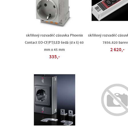
skříňový rozvaděč-zásuvka Phoenix
skříňový rozvaděč-zásuv
Contact EO-CF/PT/LED šedá (d x š) 60
7856.820 bare
2 620,-
mm x 45 mm
335,-