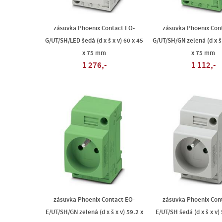
zásuvka Phoenix Contact EO-
zásuvka Phoenix Con
G/UT/SH/LED šedá (d x š x v) 60 x 45
G/UT/SH/GN zelená (d x š 
x 75 mm
x 75 mm
1 276,-
1 112,-
zásuvka Phoenix Contact EO-
zásuvka Phoenix Con
E/UT/SH/GN zelená (d x š x v) 59.2 x
E/UT/SH šedá (d x š x v) 