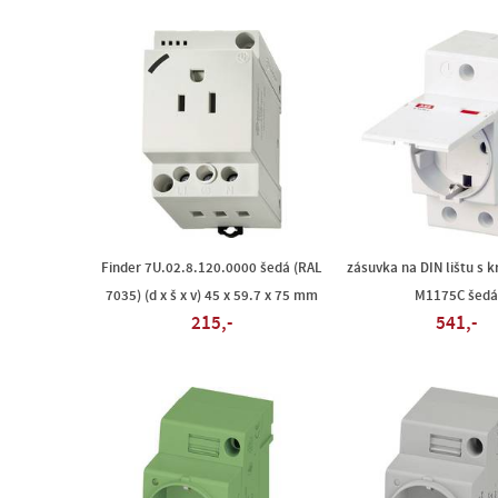
Finder 7U.02.8.120.0000 šedá (RAL
zásuvka na DIN lištu s 
7035) (d x š x v) 45 x 59.7 x 75 mm
M1175C šedá
215,-
541,-