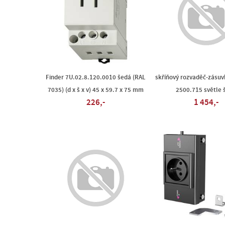
Finder 7U.02.8.120.0010 šedá (RAL
skříňový rozvaděč-zásuvk
7035) (d x š x v) 45 x 59.7 x 75 mm
2500.715 světle 
226,-
1 454,-