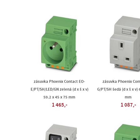
zásuvka Phoenix Contact EO-
zásuvka Phoenix Con
E/PT/SH/LED/GN zelená (d x š x v)
G/PT/SH šedá (d x š x v) 
59.2 x 45 x 75 mm
mm
1 465,-
1 087,-