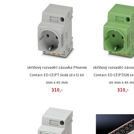
skříňový rozvaděč-zásuvka Phoenix
skříňový rozvaděč-zásu
Contact EO-CF/PT šedá (d x š) 60
Contact EO-CF/PT/GN zel
mm x 45 mm
60 mm x 45 
310,-
310,-