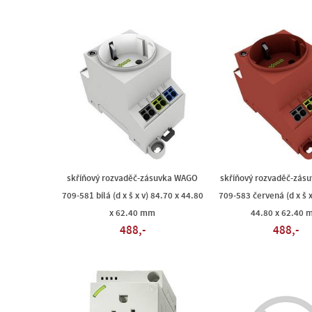
skříňový rozvaděč-zásuvka WAGO
skříňový rozvaděč-zás
709-581 bílá (d x š x v) 84.70 x 44.80
709-583 červená (d x š x
x 62.40 mm
44.80 x 62.40 
488,-
488,-