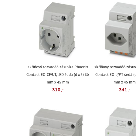
skříňový rozvaděč-zásuvka Phoenix
skříňový rozvaděč-zásu
Contact EO-CF/UT/LED šedá (d x š) 60
Contact EO-J/PT šedá (d
mm x 45 mm
mm x 45 mm
310,-
341,-