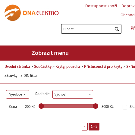
Dostupnost zboží
Doprav
Obchod
Př
Zobrazit menu
Úvodní stránka
Součástky
Kryty, pouzdra
Příslušenství pro kryty
Skří
zásuvky na DIN lištu
Řadit dle
Výrobce
Výchozí
Cena
200 Kč
3000 Kč
Sk
<
1 - 2