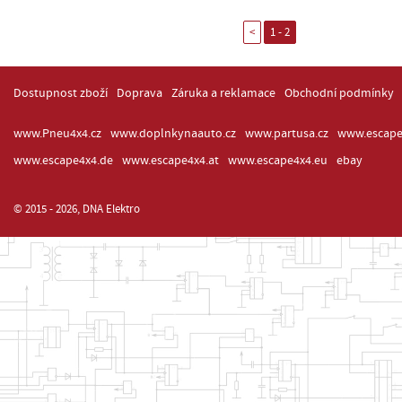
<
1 - 2
Dostupnost zboží
Doprava
Záruka a reklamace
Obchodní podmínky
www.Pneu4x4.cz
www.doplnkynaauto.cz
www.partusa.cz
www.escape
www.escape4x4.de
www.escape4x4.at
www.escape4x4.eu
ebay
© 2015 - 2026, DNA Elektro