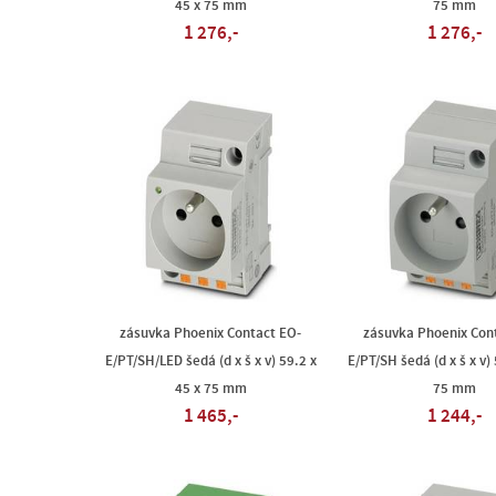
45 x 75 mm
75 mm
1 276,-
1 276,-
zásuvka Phoenix Contact EO-
zásuvka Phoenix Con
E/PT/SH/LED šedá (d x š x v) 59.2 x
E/PT/SH šedá (d x š x v) 
45 x 75 mm
75 mm
1 465,-
1 244,-