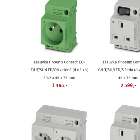
zásuvka Phoenix Contact EO-
zásuvka Phoenix Con
E/UT/SH/LED/GN zelená (d x š x v)
G/UT/SH/LED/S šedá (d x 
59.2 x 45 x 75 mm
45 x 75 mm
1 465,-
2 599,-