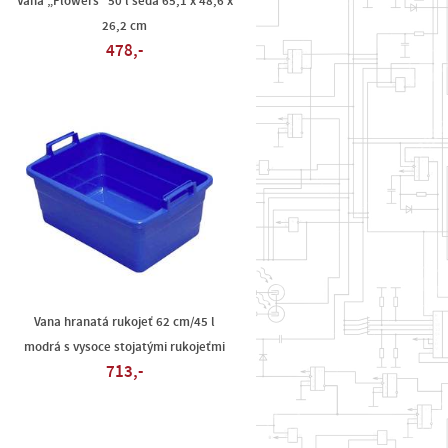
Vana „Flowers“ 50 l šedá 65,1 x 48,6 x
26,2 cm
478,-
Vana hranatá rukojeť 62 cm/45 l
modrá s vysoce stojatými rukojeťmi
713,-