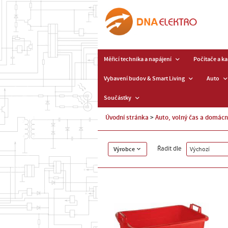
Měřicí technika a napájení
Počítače a k
Vybavení budov & Smart Living
Auto
Součástky
Úvodní stránka
Auto, volný čas a domác
Řadit dle
Výrobce
Výchozí