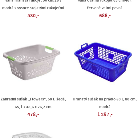
Vana hranatá rukojeť 50 cm/26 l
Vana oválná rukojeť 65 cm/40 l
modrá s vysoce stojatými rukojeťmi
červeně velmi pevná
530,-
688,-
Zahradní sušák „Flowers“, 50 l, šedá,
Hranatý sušák na prádlo 80 l, 80 cm,
65,1 x 48,6 x 26,2 cm
modrá
478,-
1 297,-