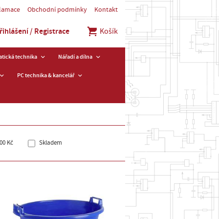
klamace
Obchodní podmínky
Kontakt
řihlášení / Registrace
Košík
tická technika
Nářadí a dílna
PC technika & kancelář
00 Kč
Skladem