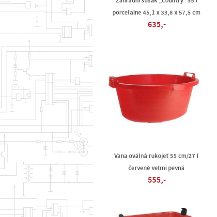
Zahradní sušák „Country“ 55 l
porcelaine 45,1 x 33,8 x 57,5 cm
635,-
Vana oválná rukojeť 55 cm/27 l
červeně velmi pevná
555,-