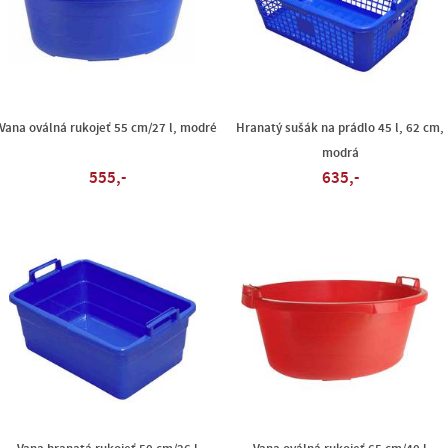
Vana oválná rukojeť 55 cm/27 l, modré
Hranatý sušák na prádlo 45 l, 62 cm,
modrá
555,-
635,-