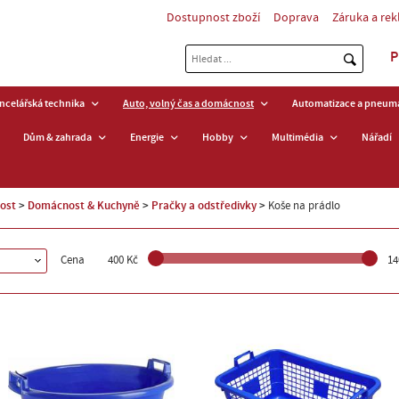
Dostupnost zboží
Doprava
Záruka a re
P
ancelářská technika
Auto, volný čas a domácnost
Automatizace a pneuma
Dům & zahrada
Energie
Hobby
Multimédia
Nářadí
nost
Domácnost & Kuchyně
Pračky a odstředivky
Koše na prádlo
Cena
400 Kč
14