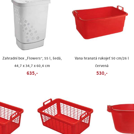
Zahradní box „Flowers“, 55 l, šedá,
Vana hranatá rukojeť 50 cm/26 l
44,7 x 34,7 x 60,4 cm
červená
635,-
530,-