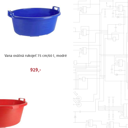
Vana oválná rukojeť 75 cm/60 l, modré
929,-