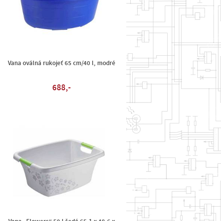
Vana oválná rukojeť 65 cm/40 l, modré
688,-