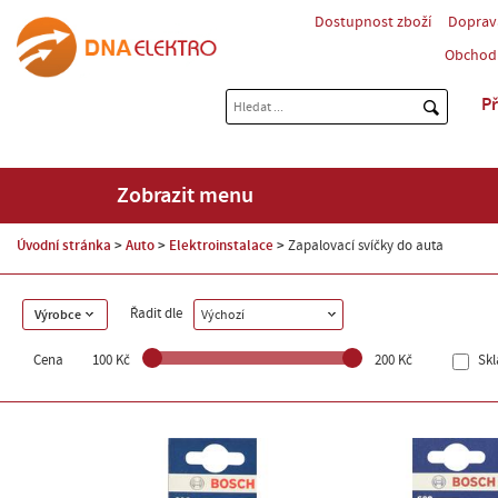
Dostupnost zboží
Doprav
Obchod
Př
Zobrazit menu
Úvodní stránka
Auto
Elektroinstalace
Zapalovací svíčky do auta
Řadit dle
Výrobce
Výchozí
Cena
100 Kč
200 Kč
Sk