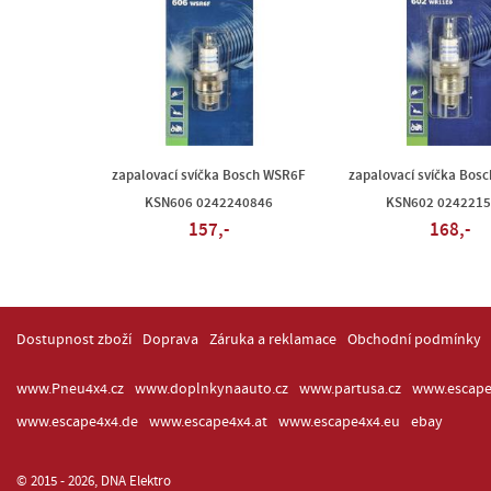
zapalovací svíčka Bosch WSR6F
zapalovací svíčka Bos
KSN606 0242240846
KSN602 0242215
157,-
168,-
Dostupnost zboží
Doprava
Záruka a reklamace
Obchodní podmínky
www.Pneu4x4.cz
www.doplnkynaauto.cz
www.partusa.cz
www.escape
www.escape4x4.de
www.escape4x4.at
www.escape4x4.eu
ebay
© 2015 - 2026, DNA Elektro