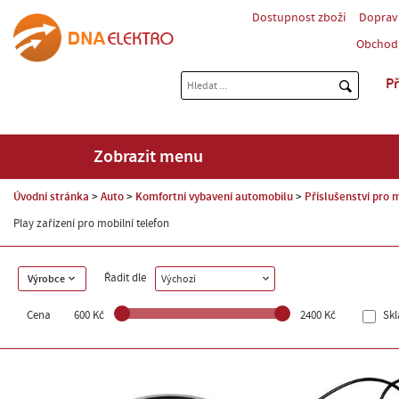
Dostupnost zboží
Doprav
Obchod
Př
Zobrazit menu
Úvodní stránka
Auto
Komfortní vybavení automobilu
Příslušenství pro 
Play zařízení pro mobilní telefon
Řadit dle
Výrobce
Výchozí
Cena
600 Kč
2400 Kč
Sk