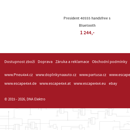
President 40555 handsfree s
Bluetooth
1 244,-
Dostupnost zboží
Doprava
Záruka a reklamace
Obchodní podmínky
www.Pneu4x4.cz
www.doplnkynaauto.cz
www.partusa.cz
www.escape
www.escape4x4.de
www.escape4x4.at
www.escape4x4.eu
ebay
© 2015 - 2026, DNA Elektro