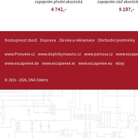
zapojením přední akustická
zapojením záď akustick
4 741,-
5 297,-
Dostupnost zboží
Doprava
Záruka a reklamace
Obchodní podmínky
www.Pneu4x4.cz
www.doplnkynaauto.cz
www.partusa.cz
www.escape
www.escape4x4.de
www.escape4x4.at
www.escape4x4.eu
ebay
© 2015 - 2026, DNA Elektro