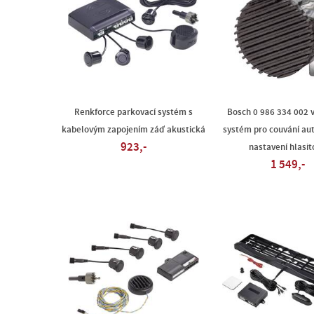
Renkforce parkovací systém s
Bosch 0 986 334 002 
kabelovým zapojením záď akustická
systém pro couvání au
923,-
nastavení hlasit
1 549,-