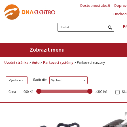
Dostupnost zboží
Doprav
Obchod
Př
Zobrazit menu
Úvodní stránka
Auto
Parkovací systémy
Parkovací senzory
Řadit dle
Výrobce
Výchozí
Cena
900 Kč
5300 Kč
Sk