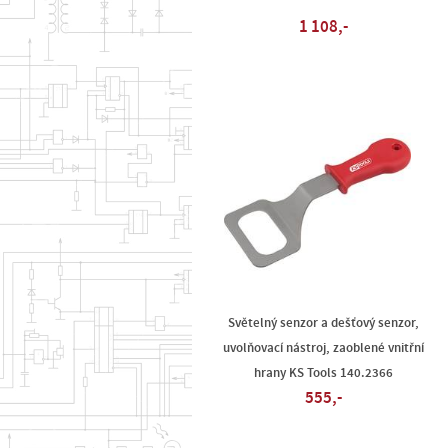
1 108,-
Světelný senzor a dešťový senzor,
uvolňovací nástroj, zaoblené vnitřní
hrany KS Tools 140.2366
555,-