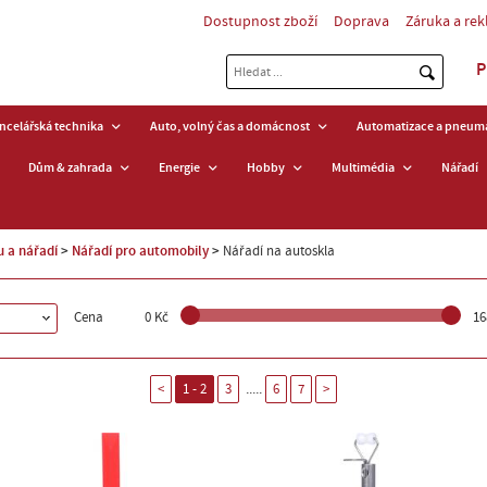
Dostupnost zboží
Doprava
Záruka a re
P
ancelářská technika
Auto, volný čas a domácnost
Automatizace a pneuma
Dům & zahrada
Energie
Hobby
Multimédia
Nářadí
 a nářadí
Nářadí pro automobily
Nářadí na autoskla
Cena
0 Kč
16
.....
<
1 - 2
3
6
7
>