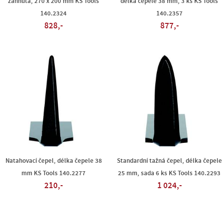
zahnutá, 270 x 200 mm KS Tools
délka čepele 38 mm, 3 ks KS Tools
140.2324
140.2357
828,-
877,-
Natahovací čepel, délka čepele 38
Standardní tažná čepel, délka čepele
mm KS Tools 140.2277
25 mm, sada 6 ks KS Tools 140.2293
210,-
1 024,-