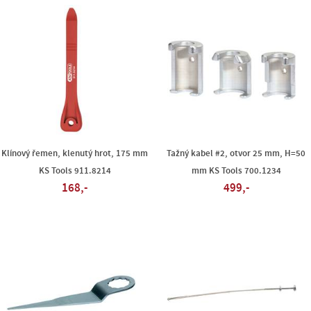
Klínový řemen, klenutý hrot, 175 mm
Tažný kabel #2, otvor 25 mm, H=50
KS Tools 911.8214
mm KS Tools 700.1234
168,-
499,-