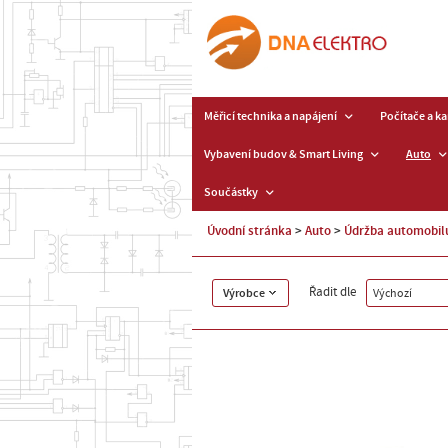
Měřicí technika a napájení
Počítače a k
Vybavení budov & Smart Living
Auto
Součástky
Úvodní stránka
Auto
Údržba automobilu
Řadit dle
Výrobce
Výchozí