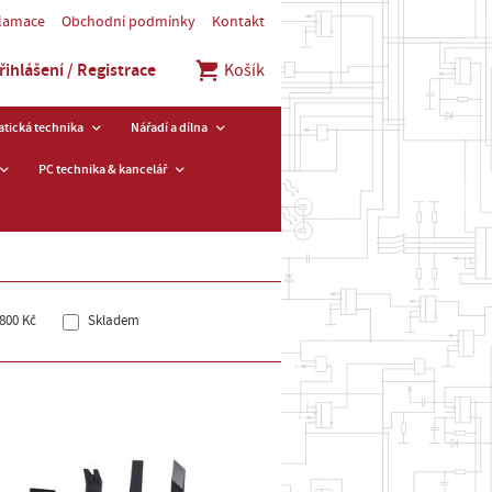
klamace
Obchodní podmínky
Kontakt
řihlášení / Registrace
Košík
tická technika
Nářadí a dílna
PC technika & kancelář
800 Kč
Skladem