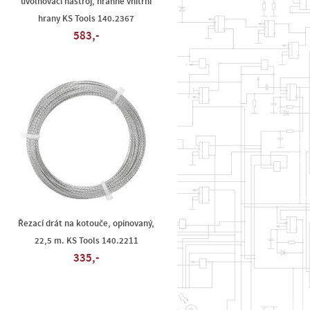
uvolňovací nástroj, hranné vnitřní
hrany KS Tools 140.2367
583,-
Řezací drát na kotouče, opinovaný,
22,5 m. KS Tools 140.2211
335,-