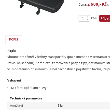
2 508,- Kč
Cena:
s
PAK
Přidat
POPIS
Popis
Vhodné pro téměř všechny transportéry (poznamenáno v seznamu). 
(závisí na sedadlu). Komplexní zpracování s pásy a zipy, optimálním stři
Vč. montážního příslušenství a bezpečnostních pojistných háčků, lze pr
Vybavení
Se třemi opěrkami hlavy
Technické parametry
Množství
1 ks