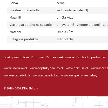
Barva
černá
Vhodné pro (sedadla)
zadní řada sedadel (3)
Materiál
umělá kůže
Vlastnosti potahu na sedadlo
omyvatelné · vhodné pro boční air
Materiál
Umělá kůže
Kategorie produktu
autopotahy
Dostupnost zboží
Doprava
Záruka a reklamace
Obchodní podmínky
www.Pneu4x4.cz
www.doplnkynaauto.cz
www.partusa.cz
www.escape
www.escape4x4.de
www.escape4x4.at
www.escape4x4.eu
ebay
© 2015 - 2026, DNA Elektro