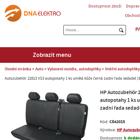
Dostupnost zboží
Doprav
Obchod
Př
Zobrazit menu
Úvodní stránka
Auto
Vybavení vozidla, autodoplňky
Vnitřní autodoplňky,
Autozubehör 22813 VS3 autopotahy 1 ks umělá kůže černá zadní řada sedadel (3
HP Autozubehör 
autopotahy 1 ks 
zadní řada sedade
C842015
Kód:
HP Autozub
Výrobce:
k dodání
Dostupnost: