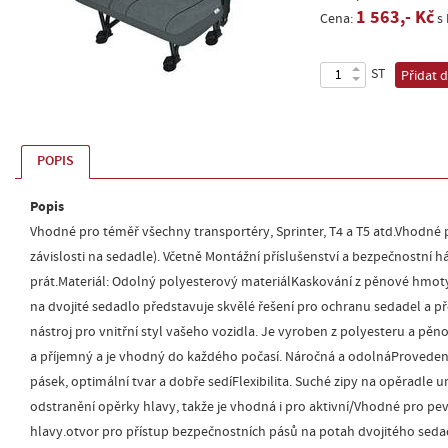
1 563,- Kč
Cena:
s
ST
Přidat 
POPIS
Popis
Vhodné pro téměř všechny transportéry, Sprinter, T4 a T5 atd.Vhodné p
závislosti na sedadle). Včetně Montážní příslušenství a bezpečnostní há
prát.Materiál: Odolný polyesterový materiálKaskování z pěnové hmot
na dvojité sedadlo představuje skvělé řešení pro ochranu sedadel a 
nástroj pro vnitřní styl vašeho vozidla. Je vyroben z polyesteru a pě
a příjemný a je vhodný do každého počasí. Náročná a odolnáProveden
pásek, optimální tvar a dobře sedíFlexibilita. Suché zipy na opěradle
odstranění opěrky hlavy, takže je vhodná i pro aktivní/Vhodné pro pe
hlavy.otvor pro přístup bezpečnostních pásů na potah dvojitého sedad