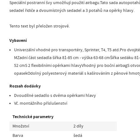
Speciální postranní švy umožňují použití airbagu.Tato sada autopota
sedadel řidiče a dvoumístných sedadel a 3 potahů na opěrky hlavy.
Tento text byl přeložen strojově.
Vybavení
Univerzální vhodné pro transportéry, Sprinter, T4, T5 atd.Pro dvojité
MZadní část sedadla šířka 81-85 cm - výška 63-68 cmŠířka sedáku 81
52 cmS 2 flexibilními opěrkami hlavyVhodný pro boční airbagS otv
opasekOdolný polyesterový materiál s kašírováním z pěnové hmot
Rozsah dodávky
Dvoudílné sedadlo s dvěma opěrkami hlavy
Vč. montážního příslušenství
Technické parametry
Množství
2 díly
Barva
šedá