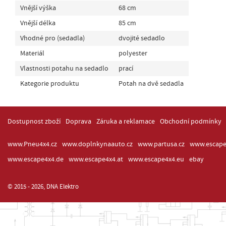
Vnější výška
68 cm
Vnější délka
85 cm
Vhodné pro (sedadla)
dvojité sedadlo
Materiál
polyester
Vlastnosti potahu na sedadlo
prací
Kategorie produktu
Potah na dvě sedadla
Dostupnost zboží
Doprava
Záruka a reklamace
Obchodní podmínky
www.Pneu4x4.cz
www.doplnkynaauto.cz
www.partusa.cz
www.escape
www.escape4x4.de
www.escape4x4.at
www.escape4x4.eu
ebay
© 2015 - 2026, DNA Elektro