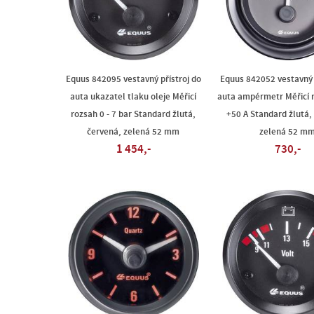
Equus 842095 vestavný přístroj do
Equus 842052 vestavný 
auta ukazatel tlaku oleje Měřicí
auta ampérmetr Měřicí r
rozsah 0 - 7 bar Standard žlutá,
+50 A Standard žlutá,
červená, zelená 52 mm
zelená 52 m
1 454,-
730,-