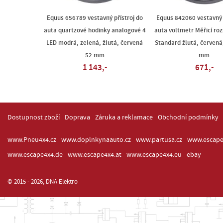
Equus 656789 vestavný přístroj do
Equus 842060 vestavný 
auta quartzové hodinky analogové 4
auta voltmetr Měřicí roz
LED modrá, zelená, žlutá, červená
Standard žlutá, červená
52 mm
mm
1 143,-
671,-
Dostupnost zboží
Doprava
Záruka a reklamace
Obchodní podmínky
www.Pneu4x4.cz
www.doplnkynaauto.cz
www.partusa.cz
www.escape
www.escape4x4.de
www.escape4x4.at
www.escape4x4.eu
ebay
© 2015 - 2026, DNA Elektro