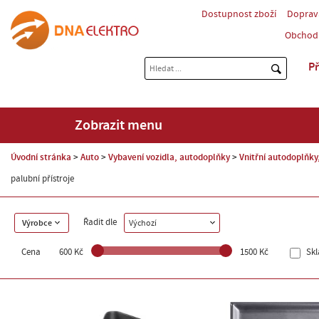
Dostupnost zboží
Doprav
Obchod
Př
Zobrazit menu
Úvodní stránka
Auto
Vybavení vozidla, autodoplňky
Vnitřní autodoplňky,
palubní přístroje
Řadit dle
Výrobce
Výchozí
Cena
600 Kč
1500 Kč
Sk