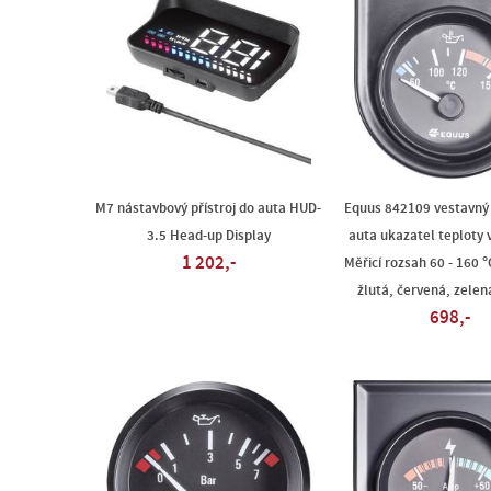
M7 nástavbový přístroj do auta HUD-
Equus 842109 vestavný 
3.5 Head-up Display
auta ukazatel teploty 
1 202,-
Měřicí rozsah 60 - 160 
žlutá, červená, zele
698,-