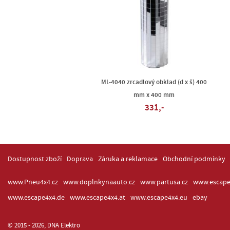
ML-4040 zrcadlový obklad (d x š) 400
mm x 400 mm
331,-
Dostupnost zboží
Doprava
Záruka a reklamace
Obchodní podmínky
www.Pneu4x4.cz
www.doplnkynaauto.cz
www.partusa.cz
www.escape
www.escape4x4.de
www.escape4x4.at
www.escape4x4.eu
ebay
© 2015 - 2026, DNA Elektro