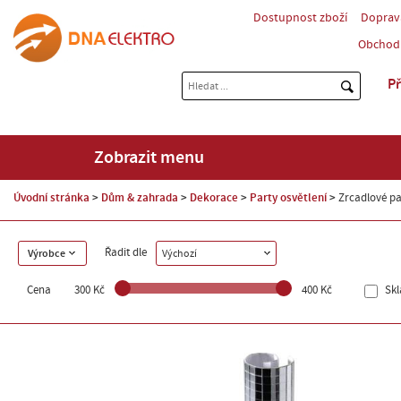
Dostupnost zboží
Doprav
Obchod
Př
Zobrazit menu
Úvodní stránka
Dům & zahrada
Dekorace
Party osvětlení
Zrcadlové pa
Řadit dle
Výrobce
Výchozí
Cena
300 Kč
400 Kč
Sk