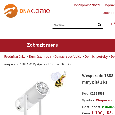
Dostupnost zboží
Doprav
Obchod
Př
Zobrazit menu
Úvodní stránka
Dům & zahrada
Domácí spotřebiče
Domácí potřeby
Do
Wesperado 1888.5.00 Vyvíječ vodní mlhy bílá 1 ks
Wesperado 1888.5
mlhy bílá 1 ks
C1888835
Kód:
Wesperado
Výrobce:
k dodání
Dostupnost:
1 196,- Kč
Cena:
s