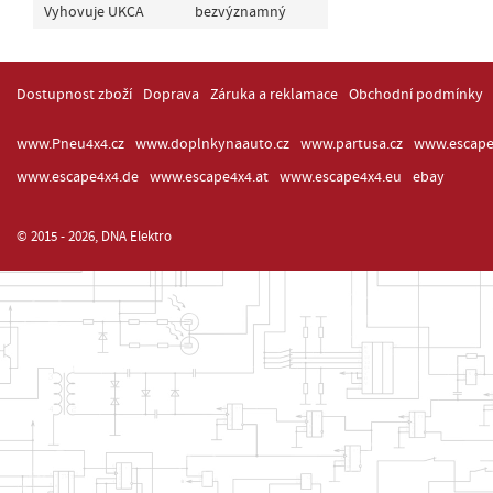
Vyhovuje UKCA
bezvýznamný
Dostupnost zboží
Doprava
Záruka a reklamace
Obchodní podmínky
www.Pneu4x4.cz
www.doplnkynaauto.cz
www.partusa.cz
www.escape
www.escape4x4.de
www.escape4x4.at
www.escape4x4.eu
ebay
© 2015 - 2026, DNA Elektro