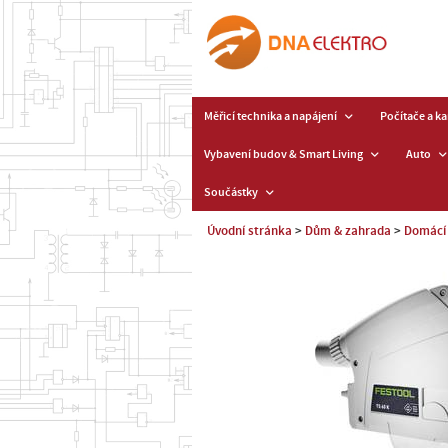
Měřicí technika a napájení
Počítače a k
Vybavení budov & Smart Living
Auto
Součástky
Úvodní stránka
Dům & zahrada
Domácí 