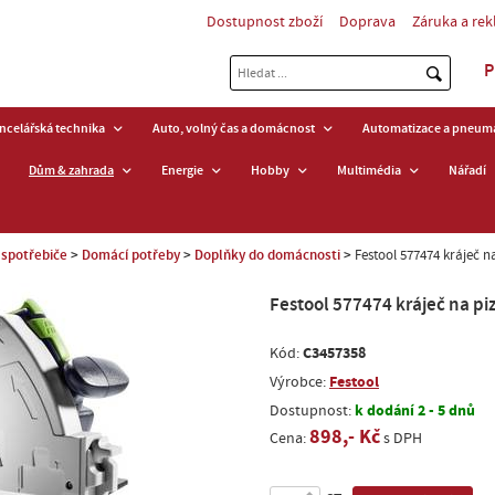
Dostupnost zboží
Doprava
Záruka a re
P
ancelářská technika
Auto, volný čas a domácnost
Automatizace a pneuma
Dům & zahrada
Energie
Hobby
Multimédia
Nářadí
spotřebiče
Domácí potřeby
Doplňky do domácnosti
Festool 577474 kráječ na
Festool 577474 kráječ na piz
C3457358
Kód:
Festool
Výrobce:
k dodání 2 - 5 dnů
Dostupnost:
898,- Kč
Cena:
s DPH