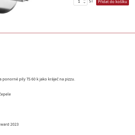
ST
Přidat do košíku
ka ponorné pily TS 60 k jako kráječ na pizzu.
čepele
 Award 2023