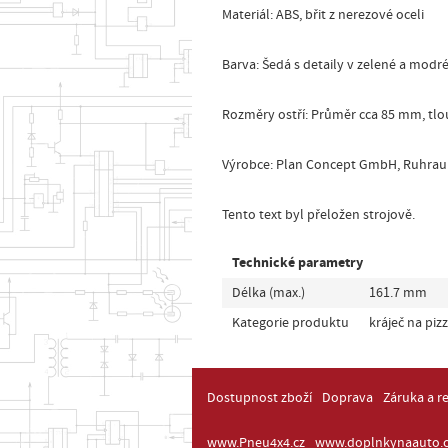
Materiál: ABS, břit z nerezové oceli
Barva: Šedá s detaily v zelené a modr
Rozměry ostří: Průměr cca 85 mm, tlo
Výrobce: Plan Concept GmbH, Ruhrau 
Tento text byl přeložen strojově.
Technické parametry
Délka (max.)
161.7 mm
Kategorie produktu
kráječ na piz
Dostupnost zboží
Doprava
Záruka a r
www.Pneu4x4.cz
www.doplnkynaauto.c