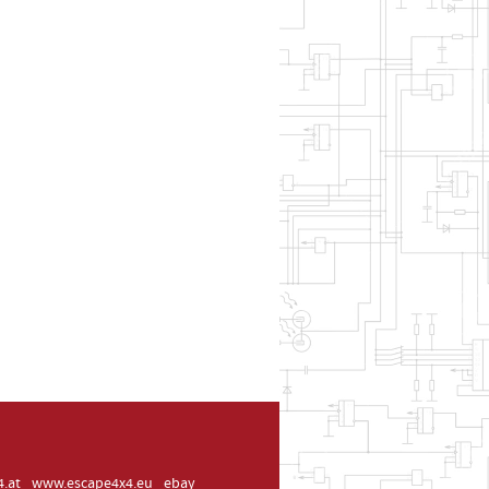
.at
www.escape4x4.eu
ebay