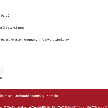
é barvě
ušťka cca 0,8 mm
66, 45279 Essen, Germany, info@werbeartikel.tv
zu
eklamace
Obchodní podmínky
Kontakt
z
www.partusa.cz
www.escape4x4.cz
www.escape4x4.de
www.escape4x4