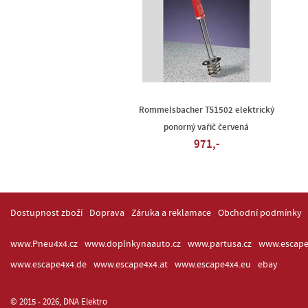
Rommelsbacher TS1502 elektrický
ponorný vařič červená
971,-
Dostupnost zboží
Doprava
Záruka a reklamace
Obchodní podmínky
www.Pneu4x4.cz
www.doplnkynaauto.cz
www.partusa.cz
www.escape
www.escape4x4.de
www.escape4x4.at
www.escape4x4.eu
ebay
© 2015 - 2026, DNA Elektro