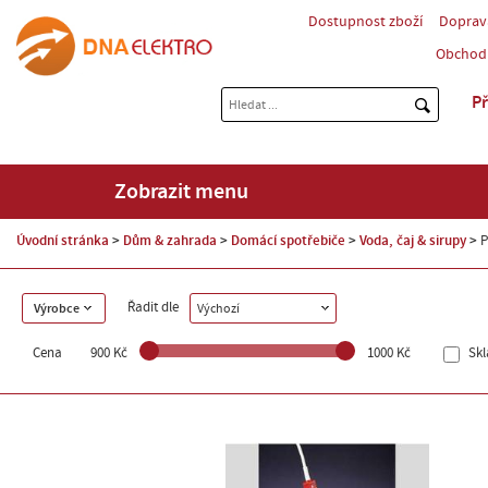
Dostupnost zboží
Doprav
Obchod
Př
Zobrazit menu
Úvodní stránka
Dům & zahrada
Domácí spotřebiče
Voda, čaj & sirupy
P
Řadit dle
Výrobce
Výchozí
Cena
900 Kč
1000 Kč
Sk