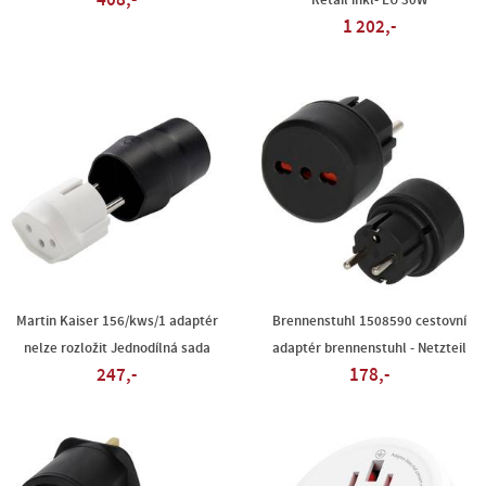
408,-
Retail inkl- EU 30W
1 202,-
Martin Kaiser 156/kws/1 adaptér
Brennenstuhl 1508590 cestovní
nelze rozložit Jednodílná sada
adaptér brennenstuhl - Netzteil
247,-
178,-