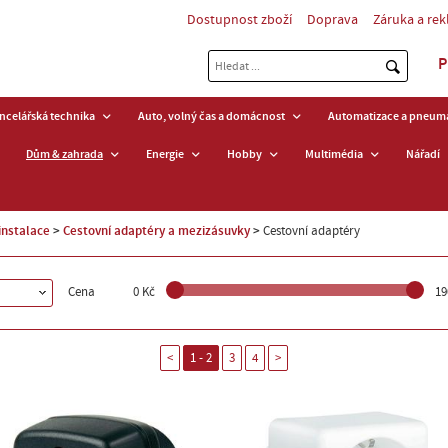
Dostupnost zboží
Doprava
Záruka a re
P
ancelářská technika
Auto, volný čas a domácnost
Automatizace a pneuma
Dům & zahrada
Energie
Hobby
Multimédia
Nářadí
instalace
Cestovní adaptéry a mezizásuvky
Cestovní adaptéry
Cena
0 Kč
19
<
1 - 2
3
4
>