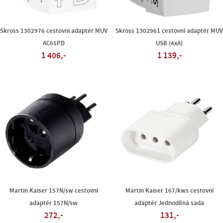
Skross 1302976 cestovní adaptér MUV
Skross 1302961 cestovní adaptér MU
AC65PD
USB (4xA)
1 406,-
1 139,-
Martin Kaiser 157N/sw cestovní
Martin Kaiser 167/kws cestovní
adaptér 157N/sw
adaptér Jednodílná sada
272,-
131,-