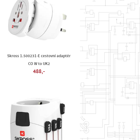
Skross 1.500231-E cestovní adaptér
CO W to UK2
488,-