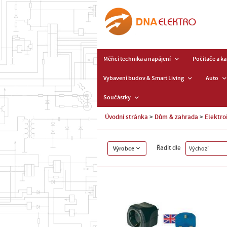
Měřicí technika a napájení
Počítače a k
Vybavení budov & Smart Living
Auto
Součástky
Úvodní stránka
Dům & zahrada
Elektro
Řadit dle
Výrobce
Výchozí