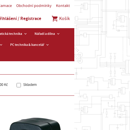
klamace
Obchodní podmínky
Kontakt
řihlášení / Registrace
Košík
tická technika
Nářadí a dílna
PC technika & kancelář
00 Kč
Skladem