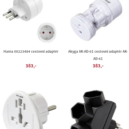
Hama 00223484 cestovní adaptér
Akyga AK-AD-61 cestovní adaptér AK-
AD-61
383,-
383,-