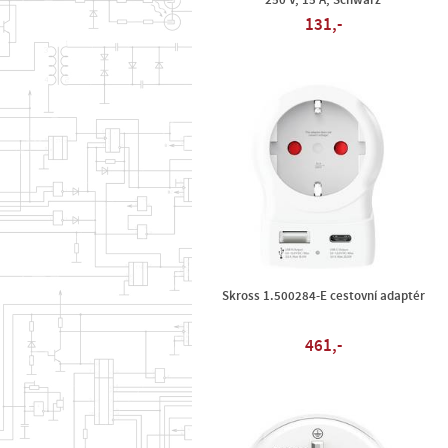
250 V, 15 A, Schwarz
131,-
Skross 1.500284-E cestovní adaptér
461,-