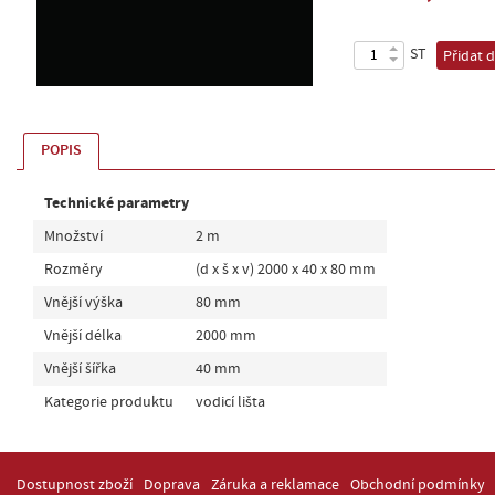
ST
Přidat 
POPIS
Technické parametry
Množství
2 m
Rozměry
(d x š x v) 2000 x 40 x 80 mm
Vnější výška
80 mm
Vnější délka
2000 mm
Vnější šířka
40 mm
Kategorie produktu
vodicí lišta
Dostupnost zboží
Doprava
Záruka a reklamace
Obchodní podmínky