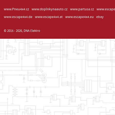
www.Pneu4x4.cz
www.doplnkynaauto.cz
www.partusa.cz
www.escape
www.escape4x4.de
www.escape4x4.at
www.escape4x4.eu
ebay
© 2015 - 2026, DNA Elektro