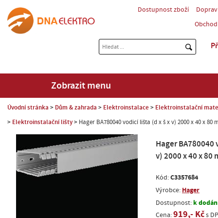
Dostupnost zboží
Doprav
Obchod
Př
Zobrazit menu
Úvodní stránka
Dům & zahrada
Elektroinstalace
Elektroinstalační mate
Elektroinstalační lišty
Hager BA780040 vodicí lišta (d x š x v) 2000 x 40 x 8
Hager BA780040 vod
v) 2000 x 40 x 80
C3357684
Kód:
Hager
Výrobce:
k dodání
Dostupnost:
919,- Kč
Cena:
s D