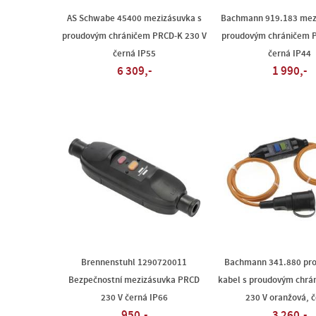
AS Schwabe 45400 mezizásuvka s
Bachmann 919.183 mez
proudovým chráničem PRCD-K 230 V
proudovým chráničem 
černá IP55
černá IP44
6 309,-
1 990,-
Brennenstuhl 1290720011
Bachmann 341.880 pro
Bezpečnostní mezizásuvka PRCD
kabel s proudovým chr
230 V černá IP66
230 V oranžová, 
950,-
3 260,-