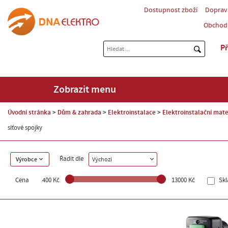
Dostupnost zboží
Doprav
Obchod
Př
Zobrazit menu
Úvodní stránka
Dům & zahrada
Elektroinstalace
Elektroinstalační mate
síťové spojky
Řadit dle
Výrobce
Výchozí
Cena
400 Kč
13000 Kč
Sk