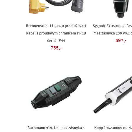
Brennenstuhl 1160370 prodlužovací
Sygonix SY-3530658 Be
kabel s proudovým chráničem PRCD
mezizásuvka 230 V/AC 
597,-
černá IP44
755,-
Bachmann 919.189 mezizásuvka s
Kopp 196230009 mezi