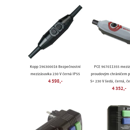
Kopp 196300018 Bezpečnostní
PCE 967011355 meziz
mezizásuvka 230 V černá IP55
proudovým chráničem p
4 598,-
S+ 230 V šedá, černá, č
4 352,-