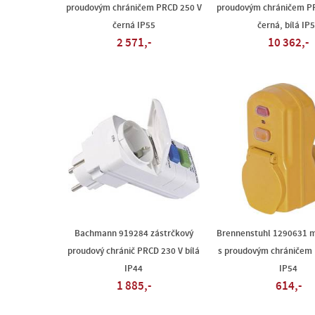
proudovým chráničem PRCD 250 V
proudovým chráničem P
černá IP55
černá, bílá IP
2 571,-
10 362,-
Bachmann 919284 zástrčkový
Brennenstuhl 1290631 
proudový chránič PRCD 230 V bílá
s proudovým chráničem 
IP44
IP54
1 885,-
614,-