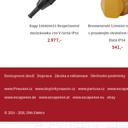
Kopp 190400015 Bezpečnostní
Brennenstuhl 1290660 
mezizásuvka 230 V černá IP55
s proudovým chráničem 
2 977,-
žlutá IP54
541,-
Dostupnost zboží
Doprava
Záruka a reklamace
Obchodní podmínky
www.Pneu4x4.cz
www.doplnkynaauto.cz
www.partusa.cz
www.escape
www.escape4x4.de
www.escape4x4.at
www.escape4x4.eu
ebay
© 2015 - 2026, DNA Elektro