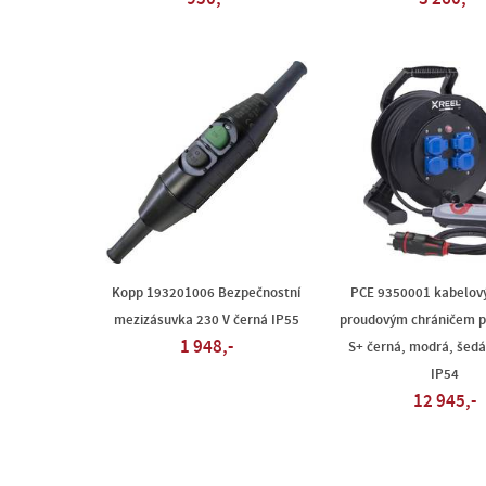
Kopp 193201006 Bezpečnostní
PCE 9350001 kabelový
mezizásuvka 230 V černá IP55
proudovým chráničem p
1 948,-
S+ černá, modrá, šedá
IP54
12 945,-