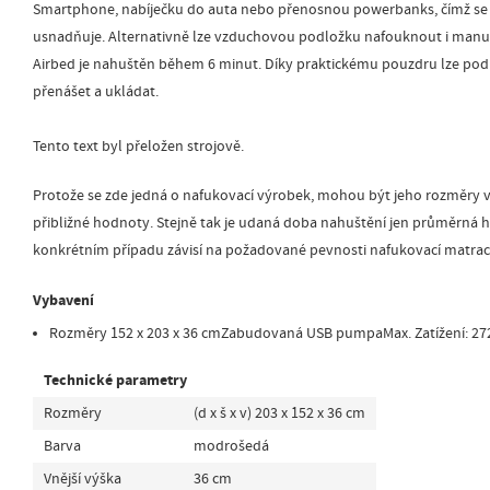
Smartphone, nabíječku do auta nebo přenosnou powerbanks, čímž se 
usnadňuje. Alternativně lze vzduchovou podložku nafouknout i manu
Airbed je nahuštěn během 6 minut. Díky praktickému pouzdru lze po
přenášet a ukládat.
Tento text byl přeložen strojově.
Protože se zde jedná o nafukovací výrobek, mohou být jeho rozměry v
přibližné hodnoty. Stejně tak je udaná doba nahuštění jen průměrná h
konkrétním případu závisí na požadované pevnosti nafukovací matrac
Vybavení
Rozměry 152 x 203 x 36 cmZabudovaná USB pumpaMax. Zatížení: 27
Technické parametry
Rozměry
(d x š x v) 203 x 152 x 36 cm
Barva
modrošedá
Vnější výška
36 cm