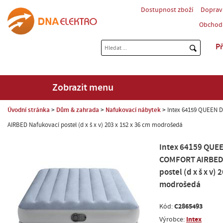
Dostupnost zboží
Doprav
Obchod
Př
Zobrazit menu
Úvodní stránka
Dům & zahrada
Nafukovací nábytek
Intex 64159 QUEEN
AIRBED Nafukovací postel (d x š x v) 203 x 152 x 36 cm modrošedá
Intex 64159 QUE
COMFORT AIRBED 
postel (d x š x v) 
modrošedá
C2865493
Kód:
Intex
Výrobce: