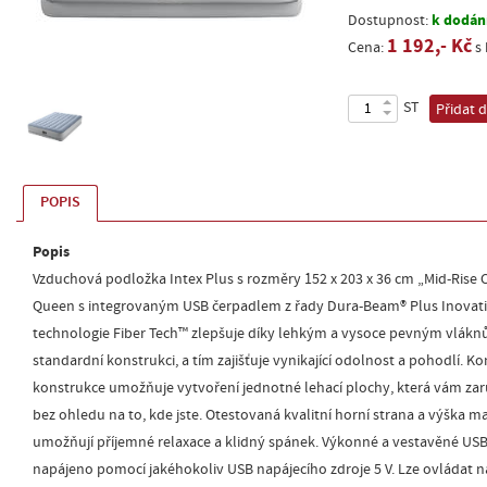
k dodání
Dostupnost:
1 192,- Kč
Cena:
s
ST
Přidat 
POPIS
Popis
Vzduchová podložka Intex Plus s rozměry 152 x 203 x 36 cm „Mid-Rise 
Queen s integrovaným USB čerpadlem z řady Dura-Beam® Plus Inovati
technologie Fiber Tech™ zlepšuje díky lehkým a vysoce pevným vlákn
standardní konstrukci, a tím zajišťuje vynikající odolnost a pohodlí. K
konstrukce umožňuje vytvoření jednotné lehací plochy, která vám za
bez ohledu na to, kde jste. Otestovaná kvalitní horní strana a výška m
umožňují příjemné relaxace a klidný spánek. Výkonné a vestavěné US
napájeno pomocí jakéhokoliv USB napájecího zdroje 5 V. Lze ovládat n