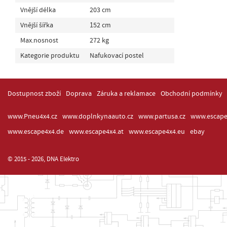
Vnější délka
203 cm
Vnější šířka
152 cm
Max.nosnost
272 kg
Kategorie produktu
Nafukovací postel
Dostupnost zboží
Doprava
Záruka a reklamace
Obchodní podmínky
www.Pneu4x4.cz
www.doplnkynaauto.cz
www.partusa.cz
www.escape
www.escape4x4.de
www.escape4x4.at
www.escape4x4.eu
ebay
© 2015 - 2026, DNA Elektro