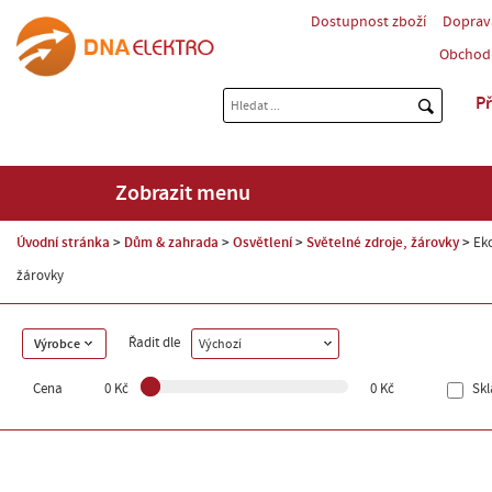
Dostupnost zboží
Doprav
Obchod
Př
Zobrazit menu
Úvodní stránka
Dům & zahrada
Osvětlení
Světelné zdroje, žárovky
Ek
žárovky
Řadit dle
Výrobce
Výchozí
Cena
0 Kč
0 Kč
Sk