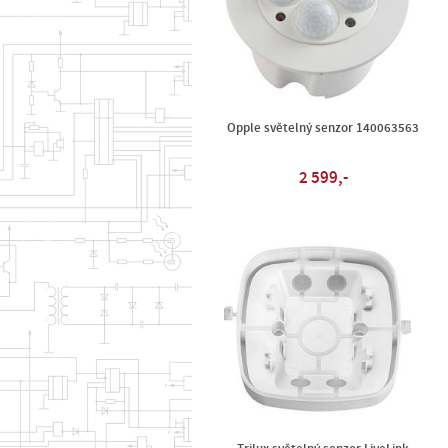
Opple světelný senzor 140063563
2 599,-