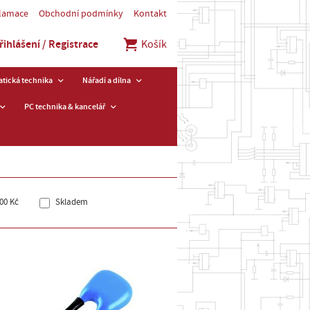
klamace
Obchodní podmínky
Kontakt
řihlášení / Registrace
Košík
tická technika
Nářadí a dílna
PC technika & kancelář
00 Kč
Skladem