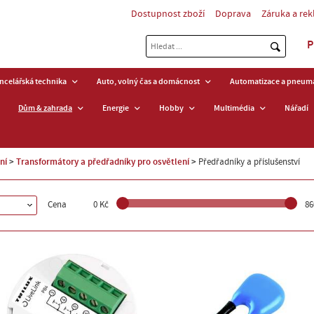
Dostupnost zboží
Doprava
Záruka a re
P
ancelářská technika
Auto, volný čas a domácnost
Automatizace a pneuma
Dům & zahrada
Energie
Hobby
Multimédia
Nářadí
ní
Transformátory a předřadníky pro osvětlení
Předřadníky a příslušenství
Cena
0 Kč
86