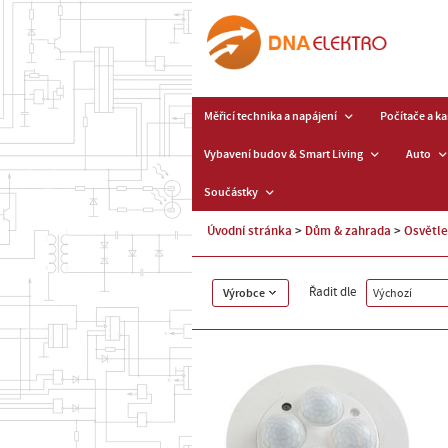
Měřicí technika a napájení
Počítače a k
Vybavení budov & Smart Living
Auto
Součástky
Úvodní stránka
Dům & zahrada
Osvětle
Řadit dle
Výrobce
Výchozí