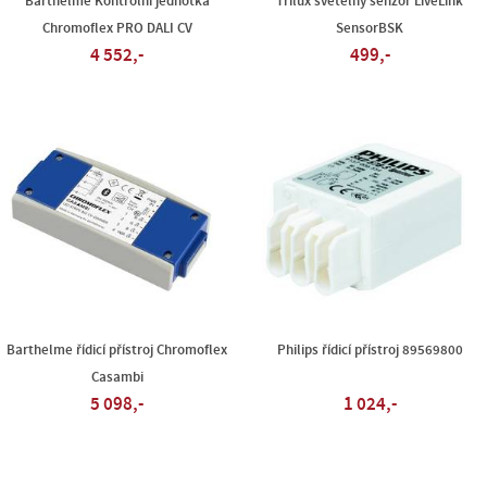
Barthelme Kontrolní jednotka
Trilux světelný senzor LiveLink
Chromoflex PRO DALI CV
SensorBSK
4 552,-
499,-
Barthelme řídicí přístroj Chromoflex
Philips řídicí přístroj 89569800
Casambi
5 098,-
1 024,-