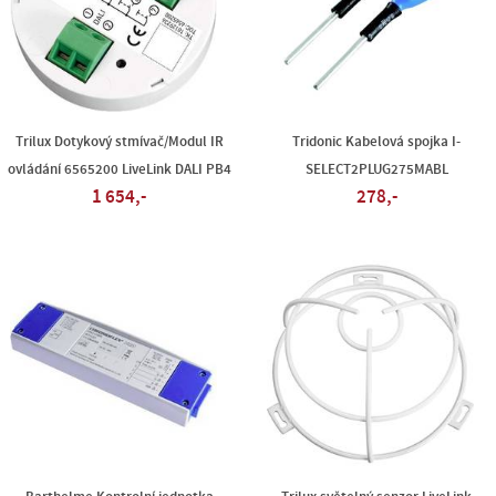
Trilux Dotykový stmívač/Modul IR
Tridonic Kabelová spojka I-
ovládání 6565200 LiveLink DALI PB4
SELECT2PLUG275MABL
1 654,-
278,-