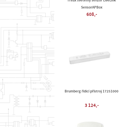
Trilux světelný senzor LiveLink
SensorAPBox
608,-
Brumberg řídicí přístroj 17251000
3 124,-