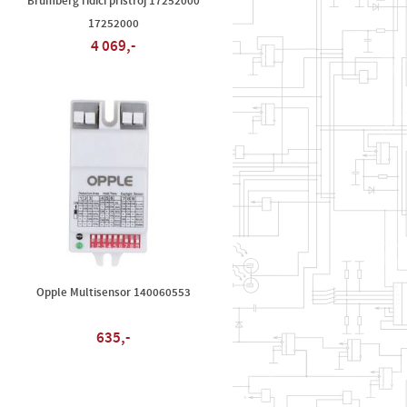
Brumberg řídicí přístroj 17252000
17252000
4 069,-
Opple Multisensor 140060553
635,-