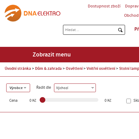
Dostupnost zboží
Doprav
Obchod
Př
Zobrazit menu
Úvodní stránka
Dům & zahrada
Osvětlení
Vnitřní osvětlení
Stolní lam
Řadit dle
Výrobce
Výchozí
Cena
0 Kč
0 Kč
Sk