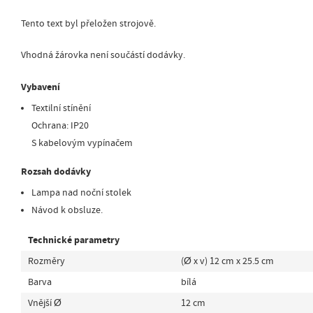
Tento text byl přeložen strojově.
Vhodná žárovka není součástí dodávky.
Vybavení
Textilní stínění
Ochrana: IP20
S kabelovým vypínačem
Rozsah dodávky
Lampa nad noční stolek
Návod k obsluze.
Technické parametry
Rozměry
(Ø x v) 12 cm x 25.5 cm
Barva
bílá
Vnější Ø
12 cm