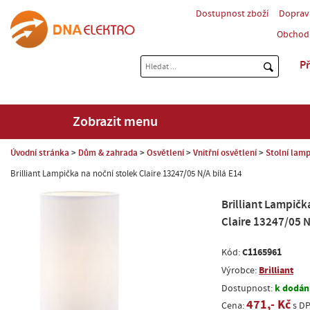
Dostupnost zboží
Doprav
Obchod
Př
Zobrazit menu
Úvodní stránka
Dům & zahrada
Osvětlení
Vnitřní osvětlení
Stolní lam
Brilliant Lampička na noční stolek Claire 13247/05 N/A bílá E14
Brilliant Lampičk
Claire 13247/05 N
C1165961
Kód:
Brilliant
Výrobce:
k dodání
Dostupnost:
471,- Kč
Cena:
s D