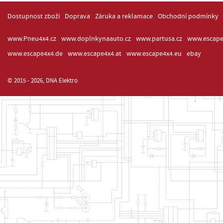
Dostupnost zboží
Doprava
Záruka a reklamace
Obchodní podmínky
www.Pneu4x4.cz
www.doplnkynaauto.cz
www.partusa.cz
www.escape
www.escape4x4.de
www.escape4x4.at
www.escape4x4.eu
ebay
© 2015 - 2026, DNA Elektro