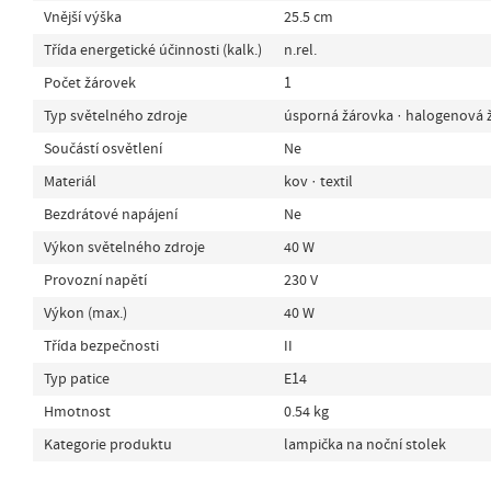
Vnější výška
25.5 cm
Třída energetické účinnosti (kalk.)
n.rel.
Počet žárovek
1
Typ světelného zdroje
úsporná žárovka · halogenová 
Součástí osvětlení
Ne
Materiál
kov · textil
Bezdrátové napájení
Ne
Výkon světelného zdroje
40 W
Provozní napětí
230 V
Výkon (max.)
40 W
Třída bezpečnosti
II
Typ patice
E14
Hmotnost
0.54 kg
Kategorie produktu
lampička na noční stolek