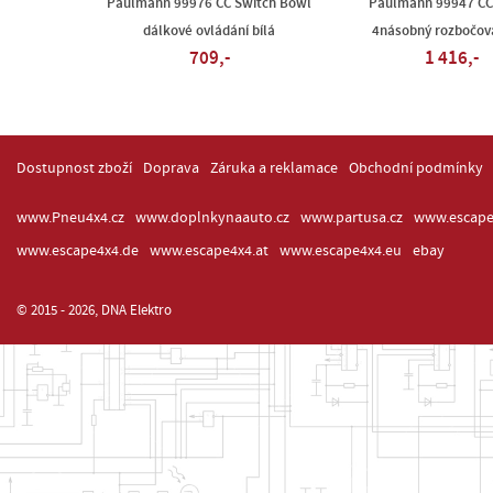
Paulmann 99976 CC Switch Bowl
Paulmann 99947 CC 
dálkové ovládání bílá
4násobný rozbočova
709,-
1 416,-
Dostupnost zboží
Doprava
Záruka a reklamace
Obchodní podmínky
www.Pneu4x4.cz
www.doplnkynaauto.cz
www.partusa.cz
www.escape
www.escape4x4.de
www.escape4x4.at
www.escape4x4.eu
ebay
© 2015 - 2026, DNA Elektro