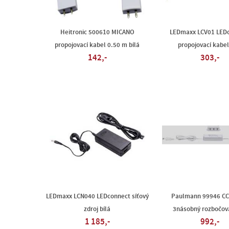
Heitronic 500610 MICANO
LEDmaxx LCV01 LED
propojovací kabel 0.50 m bílá
propojovací kabel
142,-
303,-
LEDmaxx LCN040 LEDconnect síťový
Paulmann 99946 CC 
zdroj bílá
3násobný rozbočova
1 185,-
992,-