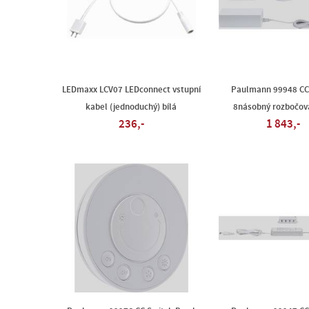
LEDmaxx LCV07 LEDconnect vstupní
Paulmann 99948 CC 
kabel (jednoduchý) bílá
8násobný rozbočova
236,-
1 843,-