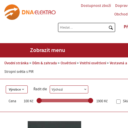
Dostupnost zboží
Doprav
Obchod
Př
Zobrazit menu
Úvodní stránka
Dům & zahrada
Osvětlení
Vnitřní osvětlení
Vestavná a 
Stropní světla s PIR
Řadit dle
Výrobce
Výchozí
Cena
100 Kč
1900 Kč
Sk