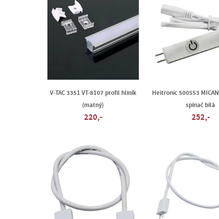
V-TAC 3351 VT-8107 profil hliník
Heitronic 500553 MICAN
(matný)
spínač bílá
220,-
252,-