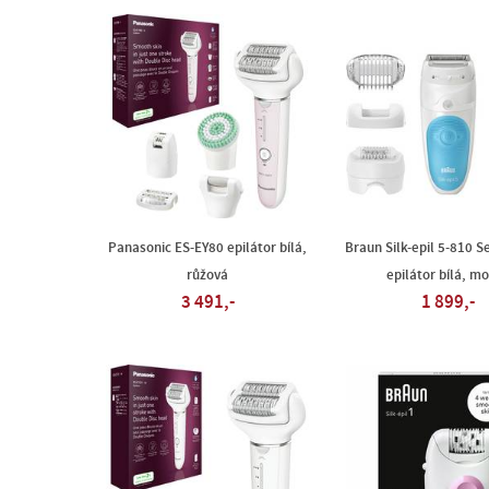
Panasonic ES-EY80 epilátor bílá,
Braun Silk-epil 5-810 
růžová
epilátor bílá, m
3 491,-
1 899,-