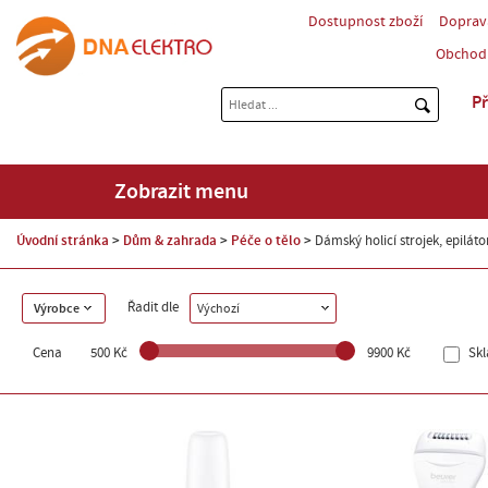
Dostupnost zboží
Doprav
Obchod
Př
Zobrazit menu
Úvodní stránka
Dům & zahrada
Péče o tělo
Dámský holicí strojek, epiláto
Řadit dle
Výrobce
Výchozí
Cena
500 Kč
9900 Kč
Sk