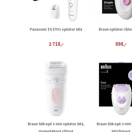
Panasonic ES-EY31 epilátor bílá
Braun epilátor růžov
2 718,-
898,-
Braun Silk-epil 5-060 epilátor bílá,
Braun Silk-epil 3-000
plameňáková růžová
bílá/fialová