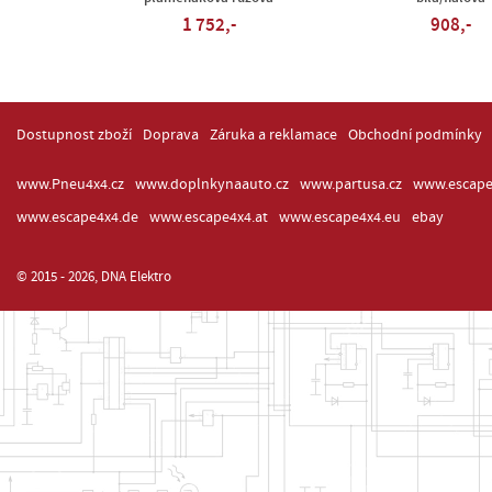
1 752,-
908,-
Dostupnost zboží
Doprava
Záruka a reklamace
Obchodní podmínky
www.Pneu4x4.cz
www.doplnkynaauto.cz
www.partusa.cz
www.escape
www.escape4x4.de
www.escape4x4.at
www.escape4x4.eu
ebay
© 2015 - 2026, DNA Elektro