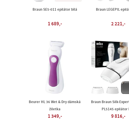
Braun SE5-011 epilátor bílá
Braun LEGEPIL epilát
1 689,-
2 221,-
Beurer HL 36 Wet & Dry dámská
Braun Braun Silk-Expert
žiletka
PL5145 epilátor 
1 349,-
9 816,-