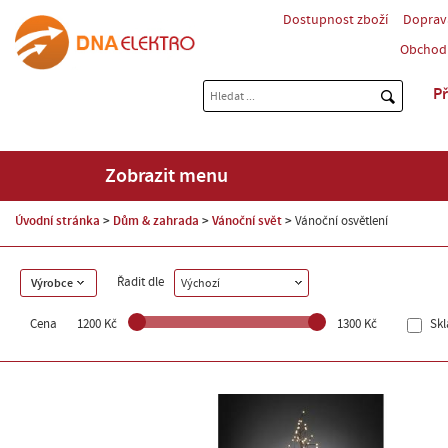
Dostupnost zboží
Doprav
Obchod
Př
Zobrazit menu
Úvodní stránka
Dům & zahrada
Vánoční svět
Vánoční osvětlení
Řadit dle
Výrobce
Výchozí
Cena
1200 Kč
1300 Kč
Sk