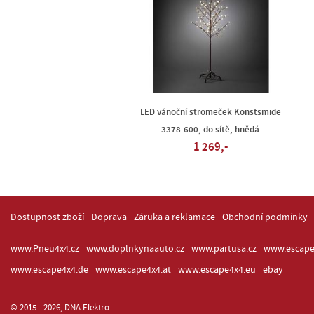
LED vánoční stromeček Konstsmide
3378-600, do sítě, hnědá
1 269,-
Dostupnost zboží
Doprava
Záruka a reklamace
Obchodní podmínky
www.Pneu4x4.cz
www.doplnkynaauto.cz
www.partusa.cz
www.escape
www.escape4x4.de
www.escape4x4.at
www.escape4x4.eu
ebay
© 2015 - 2026, DNA Elektro