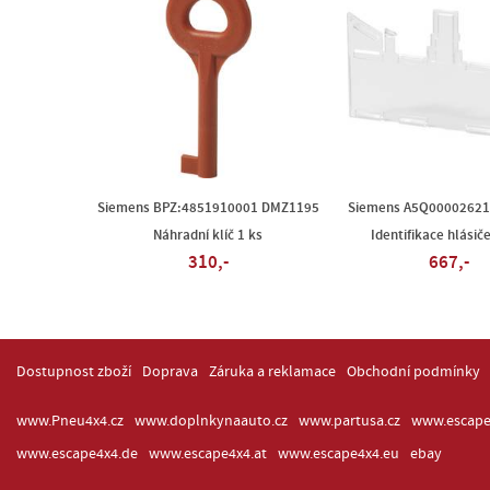
Siemens BPZ:4851910001 DMZ1195
Siemens A5Q00002621
Náhradní klíč 1 ks
Identifikace hlásič
310,-
667,-
Dostupnost zboží
Doprava
Záruka a reklamace
Obchodní podmínky
www.Pneu4x4.cz
www.doplnkynaauto.cz
www.partusa.cz
www.escape
www.escape4x4.de
www.escape4x4.at
www.escape4x4.eu
ebay