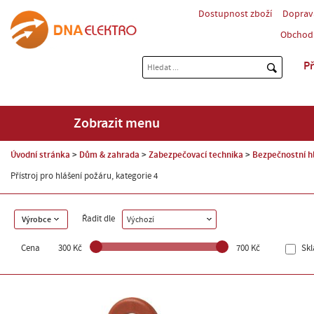
Dostupnost zboží
Doprav
Obchod
Př
Zobrazit menu
Úvodní stránka
Dům & zahrada
Zabezpečovací technika
Bezpečnostní h
Přístroj pro hlášení požáru, kategorie 4
Řadit dle
Výrobce
Výchozí
Cena
300 Kč
700 Kč
Sk